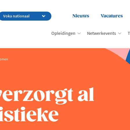
Nieuws
Vacatures
Opleidingen
Netwerkevents
T
tromen
erzorgt al
istieke