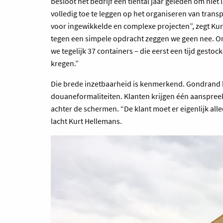
besloot het bedrijf een tiental jaar geleden om nie
volledig toe te leggen op het organiseren van trans
voor ingewikkelde en complexe projecten”, zegt K
tegen een simpele opdracht zeggen we geen nee. Onl
we tegelijk 37 containers – die eerst een tijd gest
kregen.”
Die brede inzetbaarheid is kenmerkend. Gondrand be
douaneformaliteiten. Klanten krijgen één aanspre
achter de schermen. “De klant moet er eigenlijk all
lacht Kurt Hellemans.