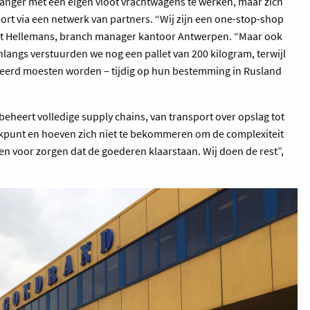
t langer met een eigen vloot vrachtwagens te werken, maar zich
port via een netwerk van partners. “Wij zijn een one-stop-shop
urt Hellemans, branch manager kantoor Antwerpen. “Maar ook
angs verstuurden we nog een pallet van 200 kilogram, terwijl
ockeerd moesten worden – tijdig op hun bestemming in Rusland
heert volledige supply chains, van transport over opslag tot
ekpunt en hoeven zich niet te bekommeren om de complexiteit
een voor zorgen dat de goederen klaarstaan. Wij doen de rest”,