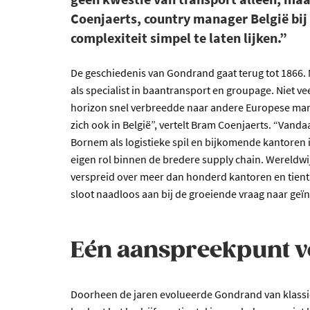
Coenjaerts, country manager België bij
complexiteit simpel te laten lijken.”
De geschiedenis van Gondrand gaat terug tot 1866. Me
als specialist in baantransport en groupage. Niet v
horizon snel verbreedde naar andere Europese mark
zich ook in België”, vertelt Bram Coenjaerts. “Vand
Bornem als logistieke spil en bijkomende kantoren i
eigen rol binnen de bredere supply chain. Wereldw
verspreid over meer dan honderd kantoren en tienta
sloot naadloos aan bij de groeiende vraag naar geïn
Eén aanspreekpunt v
Doorheen de jaren evolueerde Gondrand van klassi