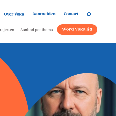
Aanmelden
Contact
Over Voka
rajecten
Aanbod per thema
Word Voka lid