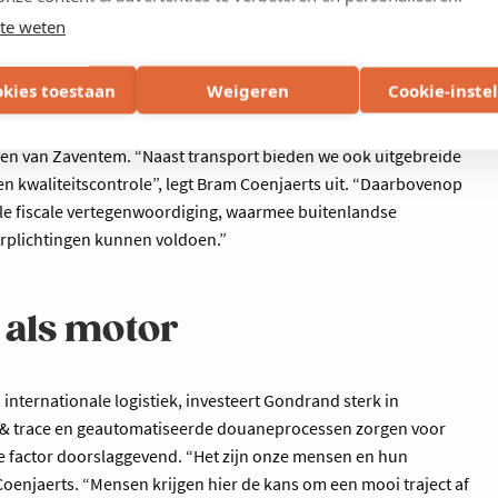
draaischijf
te weten
okies toestaan
Weigeren
Cookie-inste
ol binnen de groep. Dankzij de centrale ligging fungeert Gondrand
hting de Franse markt. Een groot deel van de goederenstromen
ven van Zaventem. “Naast transport bieden we ook uitgebreide
 en kwaliteitscontrole”, legt Bram Coenjaerts uit. “Daarbovenop
e fiscale vertegenwoordiging, waarmee buitenlandse
rplichtingen kunnen voldoen.”
 als motor
nternationale logistiek, investeert Gondrand sterk in
ck & trace en geautomatiseerde douaneprocessen zorgen voor
ijke factor doorslaggevend. “Het zijn onze mensen en hun
Coenjaerts. “Mensen krijgen hier de kans om een mooi traject af