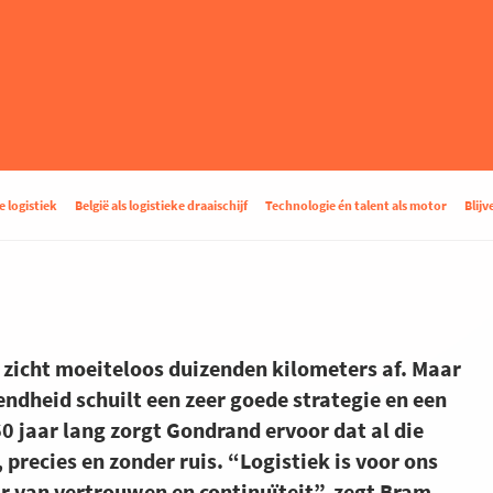
 logistiek
België als logistieke draaischijf
Technologie én talent als motor
Blij
 zicht moeiteloos duizenden kilometers af. Maar
endheid schuilt een zeer goede strategie en een
160 jaar lang zorgt Gondrand ervoor dat al die
 precies en zonder ruis. “Logistiek is voor ons
r van vertrouwen en continuïteit”, zegt Bram