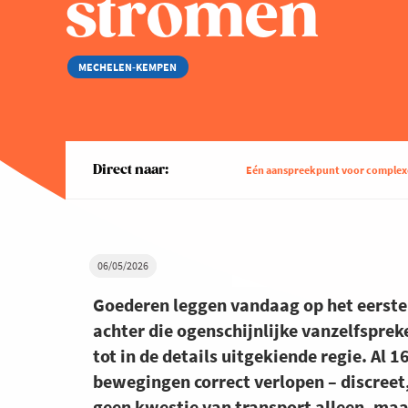
stromen
MECHELEN-KEMPEN
Direct naar:
Eén aanspreekpunt voor complexe
06/05/2026
Goederen leggen vandaag op het eerste
achter die ogenschijnlijke vanzelfsprek
tot in de details uitgekiende regie. Al 
bewegingen correct verlopen – discreet,
geen kwestie van transport alleen, maa