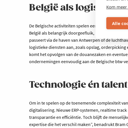
België als logistieke 
Kom meer 
Alle co
De Belgische activiteiten spelen een strategische r
België als belangrijk doorgeefluik, onder meer ric
passeert via de haven van Antwerpen of de luchtha
logistieke diensten aan, zoals opslag, orderpicking
komt het opvolgen van de douanezaken en eventuel
ondernemingen eenvoudig aan de Belgische btw-ve
Technologie én talent
Om in te spelen op de toenemende complexiteit van i
digitalisering. Nieuwe ERP-systemen, realtime tra
transparantie en efficiëntie. Toch blijft de mensel
expertise die het verschil maken”, benadrukt Bram 