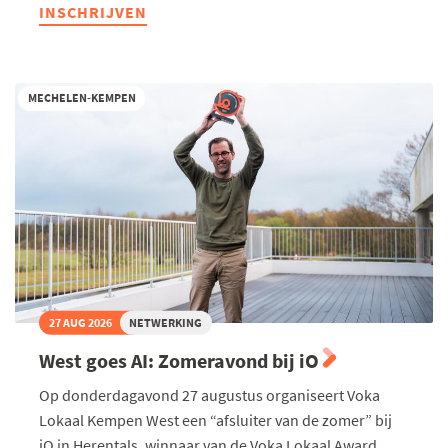
Ondernemend
INSCHRIJVEN
Turnhout
-
Te
gast
bij
MECHELEN-KEMPEN
De
Troef
27 AUG 2026
NETWERKING
West goes AI: Zomeravond bij iO
Op donderdagavond 27 augustus organiseert Voka
Lokaal Kempen West een “afsluiter van de zomer” bij
iO in Herentals, winnaar van de Voka Lokaal Award