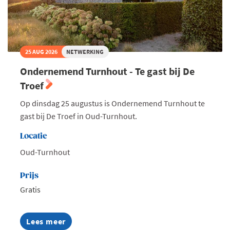
25 AUG 2026
NETWERKING
Ondernemend Turnhout - Te gast bij De
Troef
Op dinsdag 25 augustus is Ondernemend Turnhout te
gast bij De Troef in Oud-Turnhout.
Locatie
Oud-Turnhout
Prijs
Gratis
Lees meer
about