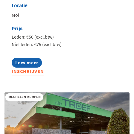
Locatie
Mol
Prijs
Leden: €50 (excl.btw)
Niet leden: €75 (excl.btw)
Lees meer
about
Jong
INSCHRIJVEN
Voka
Kempen
-
Talk
on
MECHELEN-KEMPEN
water
II