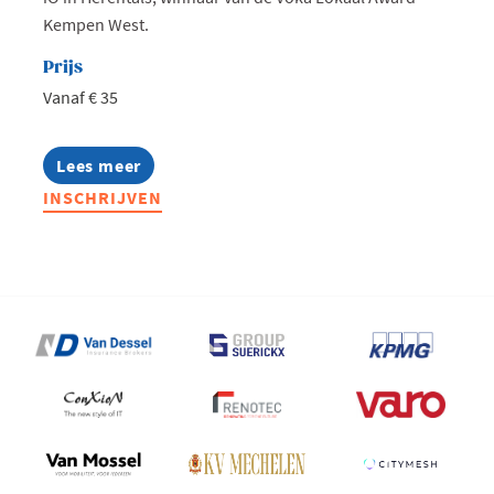
Kempen West.
Prijs
Vanaf € 35
Lees meer
about
West
INSCHRIJVEN
goes
AI:
Zomeravond
bij
iO