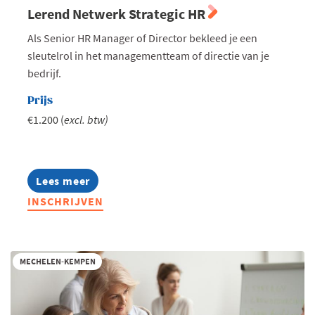
Lerend Netwerk Strategic HR
Als Senior HR Manager of Director bekleed je een
sleutelrol in het managementteam of directie van je
bedrijf.
Prijs
€1.200 (
excl. btw)
Lees meer
about
Lerend
INSCHRIJVEN
Netwerk
Strategic
HR
MECHELEN-KEMPEN