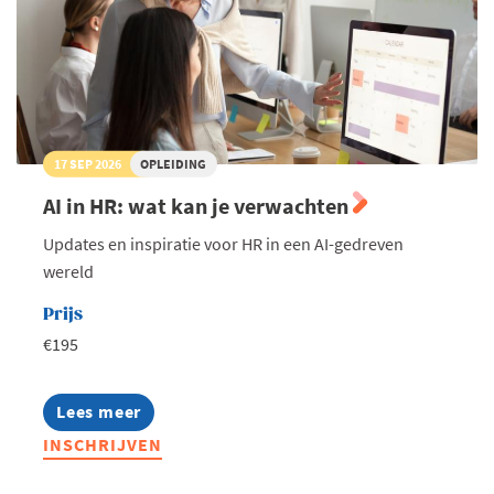
17 SEP 2026
OPLEIDING
AI in HR: wat kan je verwachten
Updates en inspiratie voor HR in een AI-gedreven
wereld
Prijs
€195
Lees meer
about
AI
INSCHRIJVEN
in
HR: