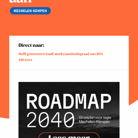
MECHELEN-KEMPEN
Direct naar:
Helft gemeenten haalt werkzaamheidsgraad van 80%
180 euro