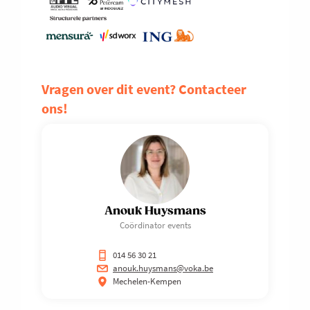
Vragen over dit event? Contacteer
ons!
Anouk Huysmans
Coördinator events
014 56 30 21
anouk.huysmans@voka.be
Mechelen-Kempen