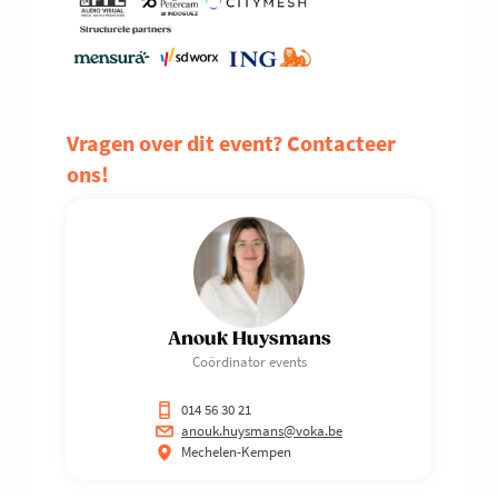
Vragen over dit event? Contacteer
ons!
Anouk Huysmans
Coördinator events
014 56 30 21
anouk.huysmans@voka.be
Mechelen-Kempen