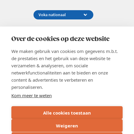
Koningsstraat 154-158, 1000 Brussel
02 229 81 11
Over de cookies op deze website
info@voka.be
We maken gebruik van cookies om gegevens m.b.t.
de prestaties en het gebruik van deze website te
verzamelen & analyseren, om sociale
netwerkfunctionaliteiten aan te bieden en onze
content & advertenties te verbeteren en
EN
personaliseren.
Pers
Nieuwsbrief
Kom meer te weten
Vacatures
Word lid
Alle cookies toestaan
Voka 2026
Algemene voorwaarden
Weigeren
Privacyverklaring
Inschrijven
Cookie verklaring