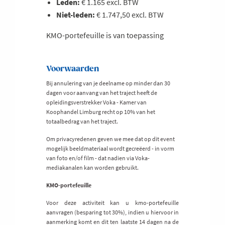
Leden:
€ 1.165 excl. BTW
Niet-leden:
€ 1.747,50 excl. BTW
KMO-portefeuille is van toepassing
Voorwaarden
Bij annulering van je deelname op minder dan 30
dagen voor aanvang van het traject heeft de
opleidingsverstrekker Voka - Kamer van
Koophandel Limburg recht op 10% van het
totaalbedrag van het traject.
Om privacyredenen geven we mee dat op dit event
mogelijk beeldmateriaal wordt gecreëerd - in vorm
van foto en/of film - dat nadien via Voka-
mediakanalen kan worden gebruikt.
KMO-portefeuille
Voor deze activiteit kan u kmo-portefeuille
aanvragen (besparing tot 30%), indien u hiervoor in
aanmerking komt en dit ten laatste 14 dagen na de