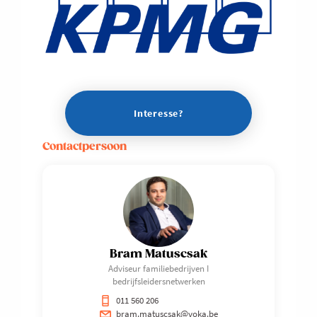
Interesse?
Contactpersoon
Bram Matuscsak
Adviseur familiebedrijven I
bedrijfsleidersnetwerken
011 560 206
bram.matuscsak@voka.be