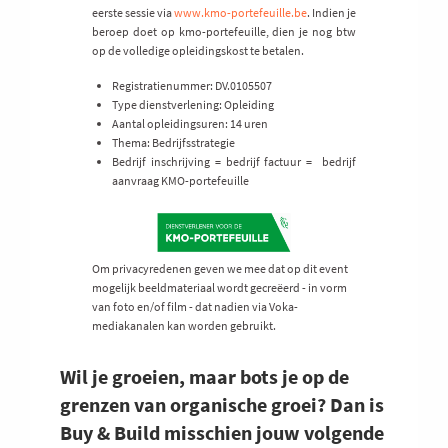
eerste sessie via
www.kmo-portefeuille.be
. Indien je
beroep doet op kmo-portefeuille, dien je nog btw
op de volledige opleidingskost te betalen.
Registratienummer: DV.0105507
Type dienstverlening: Opleiding
Aantal opleidingsuren: 14 uren
Thema: Bedrijfsstrategie
Bedrijf inschrijving = bedrijf factuur = bedrijf
aanvraag KMO-portefeuille
Om privacyredenen geven we mee dat op dit event
mogelijk beeldmateriaal wordt gecreëerd - in vorm
van foto en/of film - dat nadien via Voka-
mediakanalen kan worden gebruikt.
Wil je groeien, maar bots je op de
grenzen van organische groei? Dan is
Buy & Build misschien jouw volgende