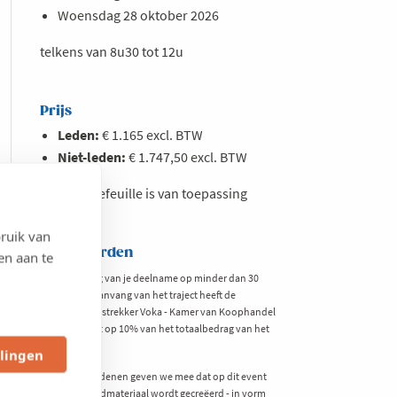
Woensdag 28 oktober 2026
telkens van 8u30 tot 12u
Prijs
Leden:
€ 1.165 excl. BTW
Niet-leden:
€ 1.747,50 excl. BTW
KMO-portefeuille is van toepassing
ruik van
Voorwaarden
en aan te
Bij annulering van je deelname op minder dan 30
dagen voor aanvang van het traject heeft de
opleidingsverstrekker Voka - Kamer van Koophandel
Limburg recht op 10% van het totaalbedrag van het
traject.
llingen
Om privacyredenen geven we mee dat op dit event
mogelijk beeldmateriaal wordt gecreëerd - in vorm