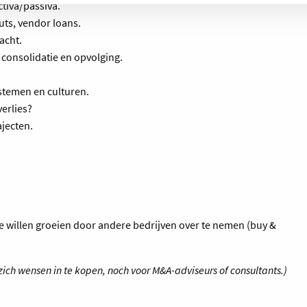
tiva/passiva.
uts, vendor loans.
acht.
 consolidatie en opvolging.
ystemen en culturen.
verlies?
ajecten.
e willen groeien door andere bedrijven over te nemen (buy &
zich wensen in te kopen, noch voor M&A-adviseurs of consultants.)