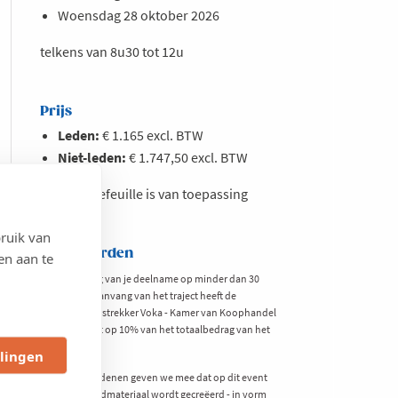
Woensdag 28 oktober 2026
telkens van 8u30 tot 12u
Prijs
Leden:
€ 1.165 excl. BTW
Niet-leden:
€ 1.747,50 excl. BTW
KMO-portefeuille is van toepassing
ruik van
Voorwaarden
en aan te
Bij annulering van je deelname op minder dan 30
dagen voor aanvang van het traject heeft de
opleidingsverstrekker Voka - Kamer van Koophandel
Limburg recht op 10% van het totaalbedrag van het
traject.
llingen
Om privacyredenen geven we mee dat op dit event
mogelijk beeldmateriaal wordt gecreëerd - in vorm