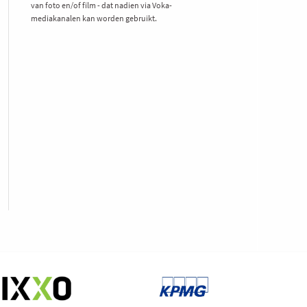
van foto en/of film - dat nadien via Voka-
mediakanalen kan worden gebruikt.