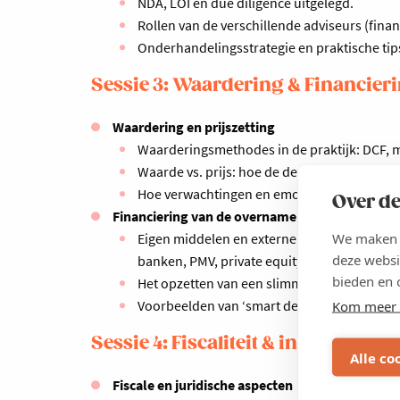
NDA, LOI en due diligence uitgelegd.
Rollen van de verschillende adviseurs (financ
Onderhandelingsstrategie en praktische tip
Sessie 3: Waardering & Financier
Waardering en prijszetting
Waarderingsmethodes in de praktijk: DCF, m
Waarde vs. prijs: hoe de dealstructuur het v
Hoe verwachtingen en emoties het onderha
Over de
Financiering van de overname
We maken g
Eigen middelen en externe financieringsopt
deze websi
banken, PMV, private equity, business ange
bieden en 
Het opzetten van een slimme holdingstructu
Voorbeelden van ‘smart deals’ in de Belgisc
Kom meer 
Sessie 4: Fiscaliteit & integratie (
Alle co
Fiscale en juridische aspecten