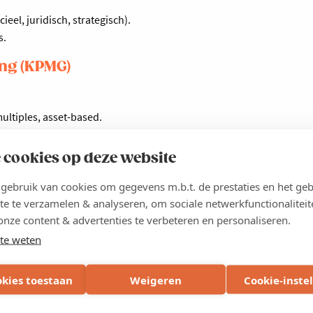
ieel, juridisch, strategisch).
s.
ing (KPMG)
ultiples, asset-based.
erschil maakt.
ndelingsproces beïnvloeden.
 cookies op deze website
ebruik van cookies om gegevens m.b.t. de prestaties en het geb
ies:
te te verzamelen & analyseren, om sociale netwerkfunctionaliteit
ls, crowdfunding, vendor loan, overheidssteun.
onze content & advertenties te verbeteren en personaliseren.
ur.
he context.
te weten
KPMG)
okies toestaan
Weigeren
Cookie-inste