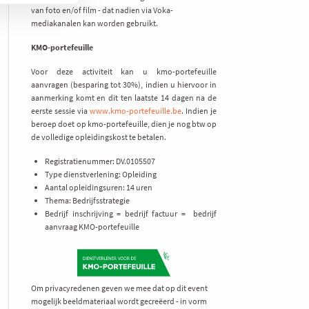
van foto en/of film - dat nadien via Voka-
mediakanalen kan worden gebruikt.
KMO-portefeuille
Voor deze activiteit kan u kmo-portefeuille
aanvragen (besparing tot 30%), indien u hiervoor in
aanmerking komt en dit ten laatste 14 dagen na de
eerste sessie via
www.kmo-portefeuille.be
. Indien je
beroep doet op kmo-portefeuille, dien je nog btw op
de volledige opleidingskost te betalen.
Registratienummer: DV.0105507
Type dienstverlening: Opleiding
Aantal opleidingsuren: 14 uren
Thema: Bedrijfsstrategie
Bedrijf inschrijving = bedrijf factuur = bedrijf
aanvraag KMO-portefeuille
Om privacyredenen geven we mee dat op dit event
mogelijk beeldmateriaal wordt gecreëerd - in vorm