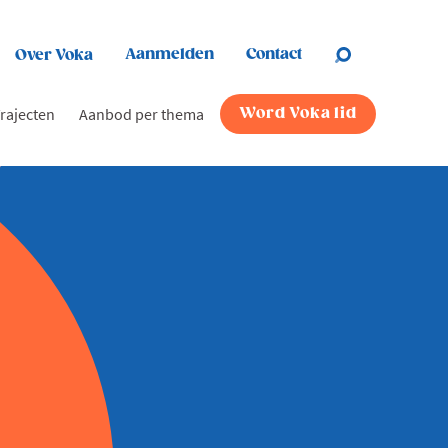
Aanmelden
Contact
Over Voka
rajecten
Aanbod per thema
Word Voka lid