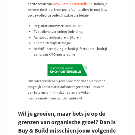
eerste sessie via
www.kmo-portefeuille.be
. Indien je
beroep doet op kmo-portefeuille, dien je nog btw
op de volledige opleidingskost te betalen.
Registratienummer: DV.0105507
Type dienstverlening: Opleiding
Aantal opleidingsuren: 14 uren
Thema: Bedrijfsstrategie
Bedrijf inschrijving = bedrijf factuur = bedrijf
aanvraag KMO-portefeuille
Om privacyredenen geven we mee dat op dit event
mogelijk beeldmateriaal wordt gecreëerd - in vorm
van foto en/of film - dat nadien via Voka-
mediakanalen kan worden gebruikt.
Wil je groeien, maar bots je op de
grenzen van organische groei? Dan is
Buy & Build misschien jouw volgende