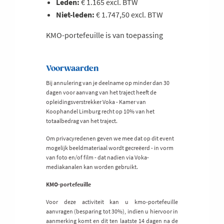
Leden:
€ 1.165 excl. BTW
Niet-leden:
€ 1.747,50 excl. BTW
KMO-portefeuille is van toepassing
Voorwaarden
Bij annulering van je deelname op minder dan 30
dagen voor aanvang van het traject heeft de
opleidingsverstrekker Voka - Kamer van
Koophandel Limburg recht op 10% van het
totaalbedrag van het traject.
Om privacyredenen geven we mee dat op dit event
mogelijk beeldmateriaal wordt gecreëerd - in vorm
van foto en/of film - dat nadien via Voka-
mediakanalen kan worden gebruikt.
KMO-portefeuille
Voor deze activiteit kan u kmo-portefeuille
aanvragen (besparing tot 30%), indien u hiervoor in
aanmerking komt en dit ten laatste 14 dagen na de