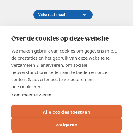
Koningsstraat 154-158, 1000 Brussel
02 229 81 11
Over de cookies op deze website
info@voka.be
We maken gebruik van cookies om gegevens m.b.t.
de prestaties en het gebruik van deze website te
verzamelen & analyseren, om sociale
netwerkfunctionaliteiten aan te bieden en onze
content & advertenties te verbeteren en
EN
personaliseren.
Pers
Nieuwsbrief
Kom meer te weten
Vacatures
Word lid
Alle cookies toestaan
Voka 2026
Algemene voorwaarden
Weigeren
Privacyverklaring
Inschrijven
Cookie verklaring