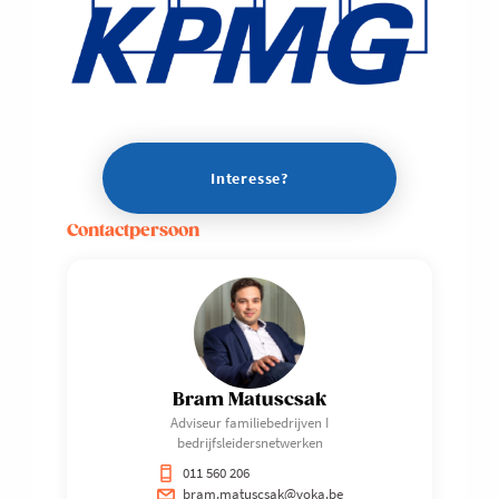
Interesse?
Contactpersoon
Bram Matuscsak
Adviseur familiebedrijven I
bedrijfsleidersnetwerken
011 560 206
bram.matuscsak@voka.be