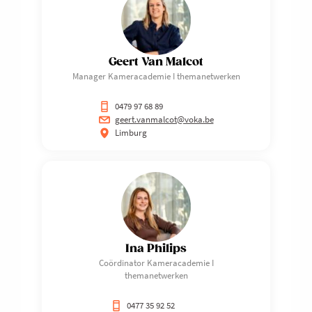
Geert Van Malcot
Manager Kameracademie I themanetwerken
0479 97 68 89
geert.vanmalcot@voka.be
Limburg
Ina Philips
Coördinator Kameracademie I
themanetwerken
0477 35 92 52