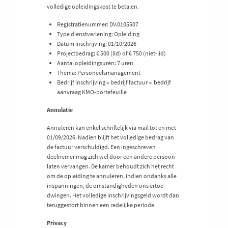
volledige opleidingskost te betalen.
Registratienummer: DV.0105507
Type dienstverlening: Opleiding
Datum inschrijving: 01/10/2026
Projectbedrag: € 500 (lid) of € 750 (niet-lid)
Aantal opleidingsuren: 7 uren
Thema: Personeelsmanagement
Bedrijf inschrijving = bedrijf factuur = bedrijf
aanvraag KMO-portefeuille
Annulatie
Annuleren kan enkel schriftelijk via mail tot en met
01/09/2026. Nadien blijft het volledige bedrag van
de factuur verschuldigd. Een ingeschreven
deelnemer mag zich wel door een andere persoon
laten vervangen. De kamer behoudt zich het recht
om de opleiding te annuleren, indien ondanks alle
inspanningen, de omstandigheden ons ertoe
dwingen. Het volledige inschrijvingsgeld wordt dan
teruggestort binnen een redelijke periode.
Privacy