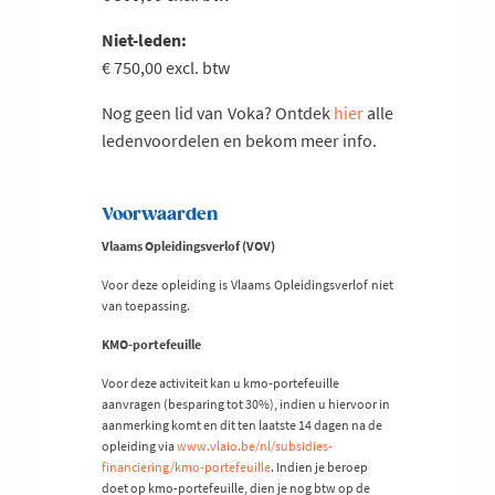
Niet-leden:
€ 750,00 excl. btw
Nog geen lid van Voka? Ontdek
hier
alle
ledenvoordelen en bekom meer info.
Voorwaarden
Vlaams Opleidingsverlof (VOV)
Voor deze opleiding is Vlaams Opleidingsverlof niet
van toepassing.
KMO-portefeuille
Voor deze activiteit kan u kmo-portefeuille
aanvragen (besparing tot 30%), indien u hiervoor in
aanmerking komt en dit ten laatste 14 dagen na de
opleiding via
www.vlaio.be/nl/subsidies-
financiering/kmo-portefeuille
. Indien je beroep
doet op kmo-portefeuille, dien je nog btw op de