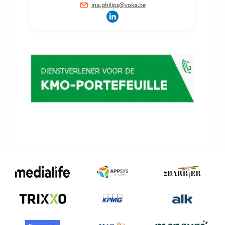
ina.philips@voka.be