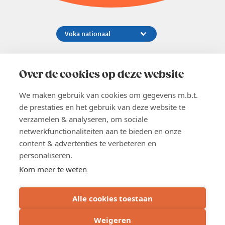
Koningsstraat 154-158, 1000 Brussel
02 229 81 11
Over de cookies op deze website
info@voka.be
We maken gebruik van cookies om gegevens m.b.t.
de prestaties en het gebruik van deze website te
verzamelen & analyseren, om sociale
netwerkfunctionaliteiten aan te bieden en onze
content & advertenties te verbeteren en
EN
personaliseren.
Pers
Nieuwsbrief
Kom meer te weten
Vacatures
Word lid
Alle cookies toestaan
Voka 2026
Algemene voorwaarden
Weigeren
Privacyverklaring