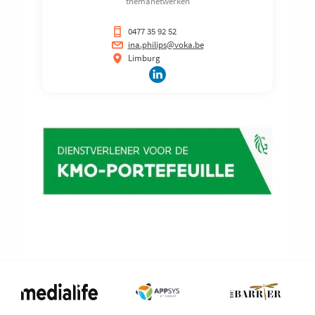
themanetwerken
0477 35 92 52
ina.philips@voka.be
Limburg