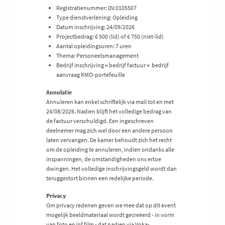
Registratienummer: DV.0105507
Type dienstverlening: Opleiding
Datum inschrijving: 24/09/2026
Projectbedrag: € 500 (lid) of € 750 (niet-lid)
Aantal opleidingsuren: 7 uren
Thema: Personeelsmanagement
Bedrijf inschrijving = bedrijf factuur = bedrijf
aanvraag KMO-portefeuille
Annulatie
Annuleren kan enkel schriftelijk via mail tot en met
24/08/2026. Nadien blijft het volledige bedrag van
de factuur verschuldigd. Een ingeschreven
deelnemer mag zich wel door een andere persoon
laten vervangen. De kamer behoudt zich het recht
om de opleiding te annuleren, indien ondanks alle
inspanningen, de omstandigheden ons ertoe
dwingen. Het volledige inschrijvingsgeld wordt dan
teruggestort binnen een redelijke periode.
Privacy
Om privacy redenen geven we mee dat op dit event
mogelijk beeldmateriaal wordt gecreëerd - in vorm
van foto en/of film - dat nadien via Voka-