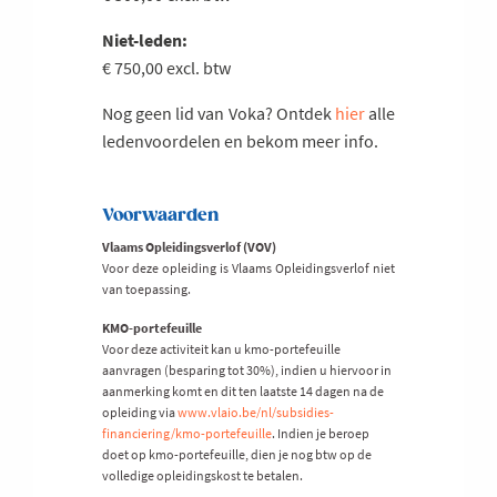
Niet-leden:
€ 750,00 excl. btw
Nog geen lid van Voka? Ontdek
hier
alle
ledenvoordelen en bekom meer info.
Voorwaarden
Vlaams Opleidingsverlof (VOV)
Voor deze opleiding is Vlaams Opleidingsverlof niet
van toepassing.
KMO-portefeuille
Voor deze activiteit kan u kmo-portefeuille
aanvragen (besparing tot 30%), indien u hiervoor in
aanmerking komt en dit ten laatste 14 dagen na de
opleiding via
www.vlaio.be/nl/subsidies-
financiering/kmo-portefeuille
. Indien je beroep
doet op kmo-portefeuille, dien je nog btw op de
volledige opleidingskost te betalen.