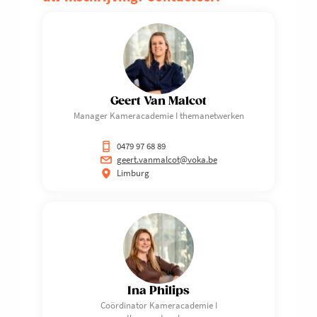
Geert Van Malcot
Manager Kameracademie I themanetwerken
0479 97 68 89
geert.vanmalcot@voka.be
Limburg
Ina Philips
Coördinator Kameracademie I