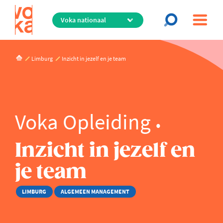
Overslaan
en
naar
de
inhoud
Limburg
Inzicht in jezelf en je team
gaan
Voka Opleiding
Inzicht in jezelf en
je team
LIMBURG
ALGEMEEN MANAGEMENT