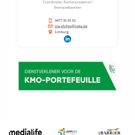
Coördinator Kameracademie I
themanetwerken
0477 35 92 52
ina.philips@voka.be
Limburg