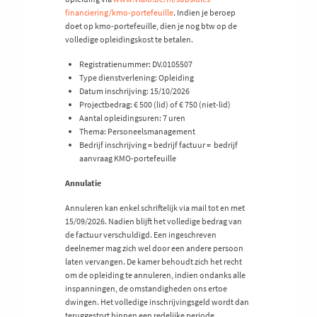
financiering/kmo-portefeuille
. Indien je beroep
doet op kmo-portefeuille, dien je nog btw op de
volledige opleidingskost te betalen.
Registratienummer: DV.0105507
Type dienstverlening: Opleiding
Datum inschrijving: 15/10/2026
Projectbedrag: € 500 (lid) of € 750 (niet-lid)
Aantal opleidingsuren: 7 uren
Thema: Personeelsmanagement
Bedrijf inschrijving = bedrijf factuur = bedrijf
aanvraag KMO-portefeuille
Annulatie
Annuleren kan enkel schriftelijk via mail tot en met
15/09/2026. Nadien blijft het volledige bedrag van
de factuur verschuldigd. Een ingeschreven
deelnemer mag zich wel door een andere persoon
laten vervangen. De kamer behoudt zich het recht
om de opleiding te annuleren, indien ondanks alle
inspanningen, de omstandigheden ons ertoe
dwingen. Het volledige inschrijvingsgeld wordt dan
teruggestort binnen een redelijke periode.