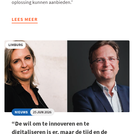
oplossing kunnen aanbieden.”
LEES MEER
ABOUT
“GROEIEN
OM
GROTER
LIMBURG
TE
WORDEN
IS
NOOIT
ECHT
ONZE
AMBITIE
GEWEEST”
NIEUWS
25 JUN 2026
“De wil om te innoveren en te
digitaliseren is er, maar de tijd en de