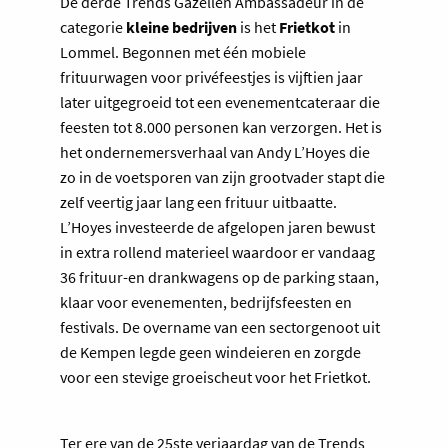
De derde Trends Gazellen Ambassadeur in de
categorie
kleine bedrijven
is het
Frietkot
in
Lommel. Begonnen met één mobiele
frituurwagen voor privéfeestjes is vijftien jaar
later uitgegroeid tot een evenementcateraar die
feesten tot 8.000 personen kan verzorgen. Het is
het ondernemersverhaal van Andy L’Hoyes die
zo in de voetsporen van zijn grootvader stapt die
zelf veertig jaar lang een frituur uitbaatte.
L’Hoyes investeerde de afgelopen jaren bewust
in extra rollend materieel waardoor er vandaag
36 frituur-en drankwagens op de parking staan,
klaar voor evenementen, bedrijfsfeesten en
festivals. De overname van een sectorgenoot uit
de Kempen legde geen windeieren en zorgde
voor een stevige groeischeut voor het Frietkot.
Ter ere van de 25ste verjaardag van de Trends