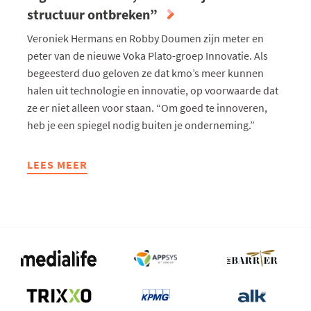
structuur ontbreken”
Veroniek Hermans en Robby Doumen zijn meter en
peter van de nieuwe Voka Plato-groep Innovatie. Als
begeesterd duo geloven ze dat kmo’s meer kunnen
halen uit technologie en innovatie, op voorwaarde dat
ze er niet alleen voor staan. “Om goed te innoveren,
heb je een spiegel nodig buiten je onderneming.”
LEES MEER
ABOUT
“DE
WIL
OM
TE
INNOVEREN
EN
TE
DIGITALISEREN