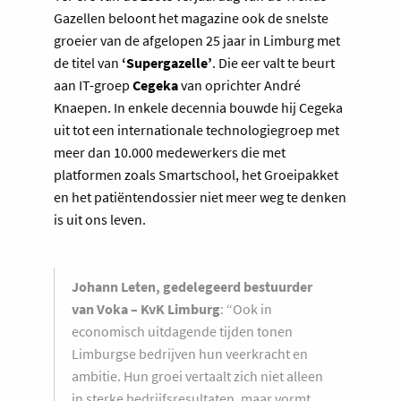
Gazellen beloont het magazine ook de snelste
groeier van de afgelopen 25 jaar in Limburg met
de titel van
‘Supergazelle’
. Die eer valt te beurt
aan IT-groep
Cegeka
van oprichter André
Knaepen. In enkele decennia bouwde hij Cegeka
uit tot een internationale technologiegroep met
meer dan 10.000 medewerkers die met
platformen zoals Smartschool, het Groeipakket
en het patiëntendossier niet meer weg te denken
is uit ons leven.
Johann Leten, gedelegeerd bestuurder
van Voka – KvK Limburg
: “Ook in
economisch uitdagende tijden tonen
Limburgse bedrijven hun veerkracht en
ambitie. Hun groei vertaalt zich niet alleen
in sterke bedrijfsresultaten, maar vormt