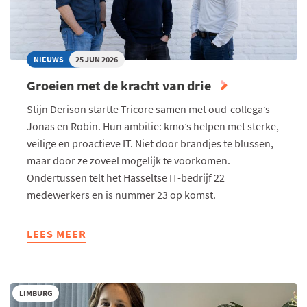
NIEUWS
25 JUN 2026
Groeien met de kracht van drie
Stijn Derison startte Tricore samen met oud-collega’s
Jonas en Robin. Hun ambitie: kmo’s helpen met sterke,
veilige en proactieve IT. Niet door brandjes te blussen,
maar door ze zoveel mogelijk te voorkomen.
Ondertussen telt het Hasseltse IT-bedrijf 22
medewerkers en is nummer 23 op komst.
LEES MEER
ABOUT
GROEIEN
MET
DE
LIMBURG
KRACHT