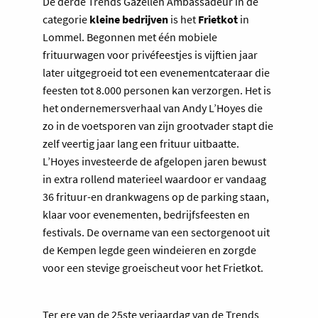
De derde Trends Gazellen Ambassadeur in de
categorie
kleine bedrijven
is het
Frietkot
in
Lommel. Begonnen met één mobiele
frituurwagen voor privéfeestjes is vijftien jaar
later uitgegroeid tot een evenementcateraar die
feesten tot 8.000 personen kan verzorgen. Het is
het ondernemersverhaal van Andy L’Hoyes die
zo in de voetsporen van zijn grootvader stapt die
zelf veertig jaar lang een frituur uitbaatte.
L’Hoyes investeerde de afgelopen jaren bewust
in extra rollend materieel waardoor er vandaag
36 frituur-en drankwagens op de parking staan,
klaar voor evenementen, bedrijfsfeesten en
festivals. De overname van een sectorgenoot uit
de Kempen legde geen windeieren en zorgde
voor een stevige groeischeut voor het Frietkot.
Ter ere van de 25ste verjaardag van de Trends