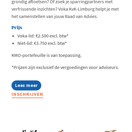
grondig aftoetsen? Of zoek je sparringpartners met
verfrissende inzichten? Voka KvK-Limburg helpt je met
het samenstellen van jouw Raad van Advies.
Prijs
Voka-lid: €2.500 excl. btw*
Niet-lid: €3.750 excl. btw*
KMO-portefeuille is van toepassing.
*Prijzen zijn exclusief de vergoedingen voor adviseurs.
Lees meer
about
Raad
INSCHRIJVEN
van
Advies