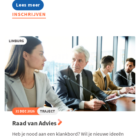
Lees meer
about
Maak
INSCHRIJVEN
van
up-
en
crossselling
een
LIMBURG
koud
kunstje
31 DEC 2026
TRAJECT
Raad van Advies
Heb je nood aan een klankbord? Wil je nieuwe ideeën