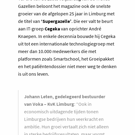
Gazellen beloont het magazine ook de snelste
groeier van de afgelopen 25 jaar in Limburg met
de titel van
‘Supergazelle’
. Die eer valt te beurt
aan IT-groep
Cegeka
van oprichter André
Knaepen. In enkele decennia bouwde hij Cegeka
uit tot een internationale technologiegroep met
meer dan 10.000 medewerkers die met
platformen zoals Smartschool, het Groeipakket
en het patiëntendossier niet meer weg te denken
is uit ons leven.
Johann Leten, gedelegeerd bestuurder
van Voka – KvK Limburg
: “Ook in
economisch uitdagende tijden tonen
Limburgse bedrijven hun veerkracht en
ambitie. Hun groei vertaalt zich niet alleen
in sterke bedrijfsresultaten, maar vormt