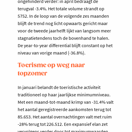
ongehinderd verder: in april bedraagt de
terugval -3.4%. Het totale volume strandt op
5752. In de loop van de volgende zes maanden
blijft de trend nog licht opwaarts gericht maar
voor de tweede jaarhelft lijkt van langsom meer
stagnatietendens toch de bovenhand te halen.
De year-to-year differential blijft constant op het
niveau van vorige maand (-36.8%).
Toerisme op weg naar
topzomer
In januari belandt de toeristische activiteit
traditioneel op haar jaarlijkse minimumniveau.
Met een maand-tot-maand krimp van -31.4% valt
het aantal geregistreerde aankomsten terug tot
85.653. Het aantal overnachtingen valt met ruim
-28% terug tot 226.512. Een expansief elan zet ​
vervolgens verder door tot maximumwaarden