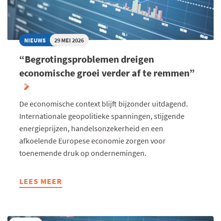
NIEUWS
29 MEI 2026
“Begrotingsproblemen dreigen
economische groei verder af te remmen”
De economische context blijft bijzonder uitdagend.
Internationale geopolitieke spanningen, stijgende
energieprijzen, handelsonzekerheid en een
afkoelende Europese economie zorgen voor
toenemende druk op ondernemingen.
LEES MEER
ABOUT
“BEGROTINGSPROBLEMEN
DREIGEN
ECONOMISCHE