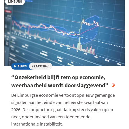
LIMBURG
GROEI
VERDER
AF
TE
REMMEN”
NIEUWS
22 APR 2026
“Onzekerheid blijft rem op economie,
weerbaarheid wordt doorslaggevend”
De Limburgse economie vertoont opnieuw gemengde
signalen aan het einde van het eerste kwartaal van
2026. De conjunctuur gaat daarbij steeds vaker op en
neer, onder invloed van een toenemende
internationale instabiliteit.