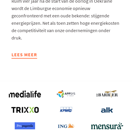
Ruim vier jaar na de start van de oorlog in Oekraïne
wordt de Limburgse economie opnieuw
geconfronteerd met een oude bekende: stijgende
energieprijzen. Net als toen zetten hoge energiekosten
de competitiviteit van onze ondernemingen onder
druk.
LEES MEER
ABOUT
“ENERGIE
OPNIEUW
SPELBREKER
VOOR
LIMBURGSE
ECONOMIE”