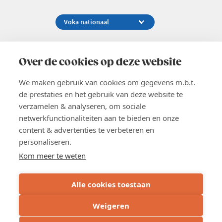
Koningsstraat 154-158, 1000 Brussel
02 229 81 11
Over de cookies op deze website
info@voka.be
We maken gebruik van cookies om gegevens m.b.t.
de prestaties en het gebruik van deze website te
verzamelen & analyseren, om sociale
netwerkfunctionaliteiten aan te bieden en onze
content & advertenties te verbeteren en
EN
personaliseren.
Pers
Nieuwsbrief
Kom meer te weten
Vacatures
Word lid
Alle cookies toestaan
Voka 2026
Algemene voorwaarden
Weigeren
Privacyverklaring
Cookie verklaring