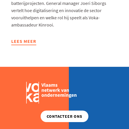
batterijprojecten. General manager Joeri Siborgs
vertelt hoe digitalisering en innovatie de sector
vooruithelpen en welke rol hij speelt als Voka-
ambassadeur Kinrooi.
LEES MEER
ABOUT
GIGA
STORAGE
BELGIUM:
DIGITALE
INNOVATIE
EN
ENERGIEOPSLAG
HAND
IN
HAND