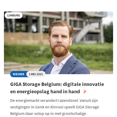
GROEIT
DOOR
LIMBURG
DIGITAAL
TE
VERSNELLEN
NIEUWS
1 MEI 2025
GIGA Storage Belgium: digitale innovatie
en energieopslag hand in hand
De energiemarkt verandert razendsnel. Vanuit zijn
vestigingen in Genk en Kinrooi speelt GIGA Storage
Belgium daar volop op in met grootschalige