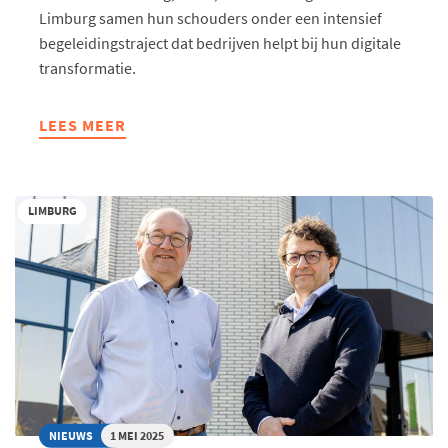
Limburg samen hun schouders onder een intensief
begeleidingstraject dat bedrijven helpt bij hun digitale
transformatie.
LEES MEER
ABOUT
LIMBURGSE
MAAKBEDRIJVEN
ZETTEN
LIMBURG
STAPPEN
RICHTING
INDUSTRIE
4.0
NIEUWS
1 MEI 2025