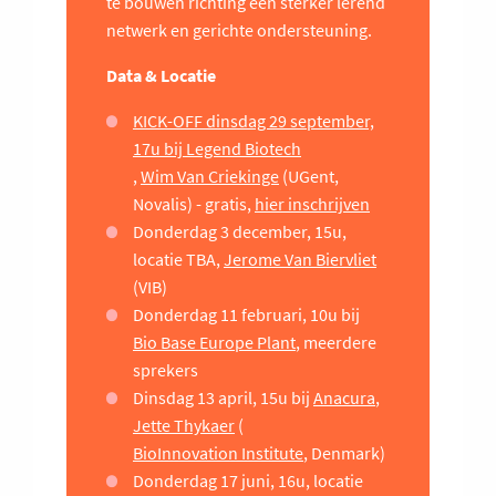
te bouwen richting een sterker lerend
netwerk en gerichte ondersteuning.
Data & Locatie
KICK-OFF dinsdag 29 september,
17u bij Legend Biotech
,
Wim Van Criekinge
(UGent,
Novalis) - gratis,
hier inschrijven
Donderdag 3 december, 15u,
locatie TBA,
Jerome Van Biervliet
(VIB)
Donderdag 11 februari, 10u bij
Bio Base Europe Plant
, meerdere
sprekers
Dinsdag 13 april, 15u bij
Anacura
,
Jette Thykaer
(
BioInnovation Institute
, Denmark)
Donderdag 17 juni, 16u, locatie