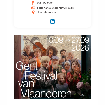
+32495482081
dorien.Staljanssens@voka.be
Oost-Vlaanderen