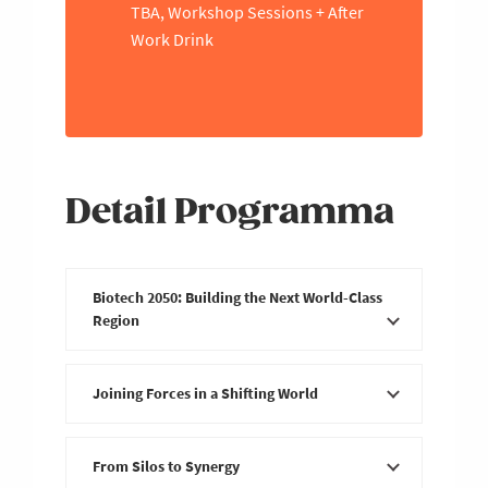
TBA, Workshop Sessions + After
Work Drink
Detail Programma
Biotech 2050: Building the Next World-Class
Region
29 september 2026 17u bij Legend
Joining Forces in a Shifting World
Biotech
Met deze openingssessie lanceren we de
3 december 2026, locatie TBA, om 15u
From Silos to Synergy
Life Sciences Community en zetten we