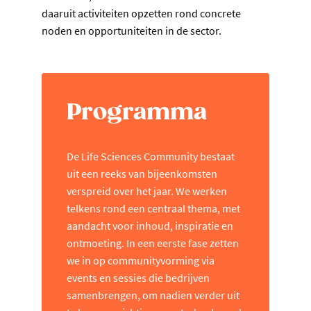
daaruit activiteiten opzetten rond concrete
noden en opportuniteiten in de sector.
Programma
De Life Sciences Community bestaat
uit een reeks van bijeenkomsten
verspreid over het jaar. We werken
telkens rond een centraal thema, met
aandacht voor inhoud, inspiratie en
ontmoeting. In een eerste fase zetten
we in op communityvorming via
events en sessies die bedrijven
samenbrengen, om nadien verder uit