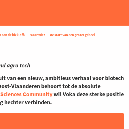
aan de kick-off?
Voor wie?
De start van een groter geheel
and agro tech
uit van een nieuw, ambitieus verhaal voor biotech
n Oost-Vlaanderen behoort tot de absolute
e Sciences Community
wil Voka deze sterke positie
g hechter verbinden.