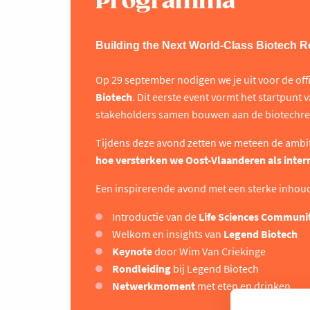
Programma
Building the Next World-Class Biotech 
Op 29 september nodigen we je uit voor de off
Biotech
. Dit eerste event vormt het startpunt 
stakeholders samen bouwen aan de biotechre
Tijdens deze avond zetten we meteen de ambit
hoe versterken we Oost-Vlaanderen als inter
Een inspirerende avond met een sterke inhoude
Introductie van de
Life Sciences Communi
Welkom en insights van
Legend Biotech
Keynote
door Wim Van Criekinge
Rondleiding
bij Legend Biotech
Netwerkmoment
met eten en drinken