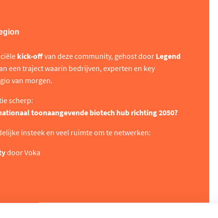
Region
iciële
kick-off
van deze community, gehost door
Legend
van een traject waarin bedrijven, experten en key
gio van morgen.
ie scherp:
nationaal toonaangevende biotech hub richting 2050?
lijke insteek en veel ruimte om te netwerken:
ty
door Voka