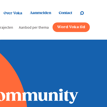
Aanmelden
Contact
Over Voka
rajecten
Aanbod per thema
Word Voka lid
 Community