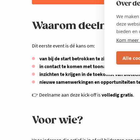
Over de
We maken g
Waarom deelnemen a
deze websi
bieden en 
Kom meer 
Dit eerste event is dé kans om:
Alle co
van bij de start betrokken te zijn
bij een sterk n
in contact te komen met toonaangevende spel
inzichten te krijgen in de toekomst van biotech
nieuwe samenwerkingen en opportuniteiten t
Deelname aan deze kick-off is
volledig gratis
.
👉
Voor wie?
Voor iedereen die actief is in of wil bijdragen aan 