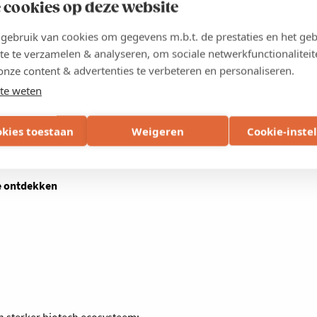
 cookies op deze website
ebruik van cookies om gegevens m.b.t. de prestaties en het geb
an de kick-off?
te te verzamelen & analyseren, om sociale netwerkfunctionaliteit
onze content & advertenties te verbeteren en personaliseren.
te weten
okies toestaan
Weigeren
Cookie-inste
ieuw initiatief
ers
uit de sector
e ontdekken
een sterker biotech ecosysteem: