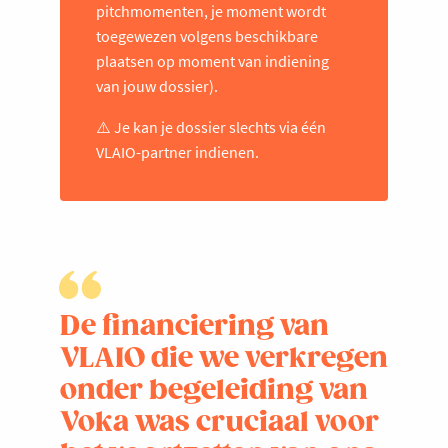
pitchmomenten, je moment wordt
toegewezen volgens beschikbare
plaatsen op moment van indiening
van jouw dossier).
⚠️ Je kan je dossier slechts via één
VLAIO-partner indienen.
De financiering van
VLAIO die we verkregen
onder begeleiding van
Voka was cruciaal voor