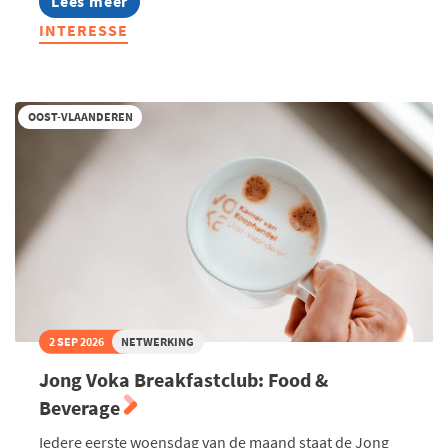
Lees meer
about
Stel
INTERESSE
je
nu
kandidaat:
Voka
Charter
OOST-VLAANDEREN
Duurzaam
Ondernemen
2027
2 SEP 2026
NETWERKING
Jong Voka Breakfastclub: Food &
Beverage
Iedere eerste woensdag van de maand staat de Jong