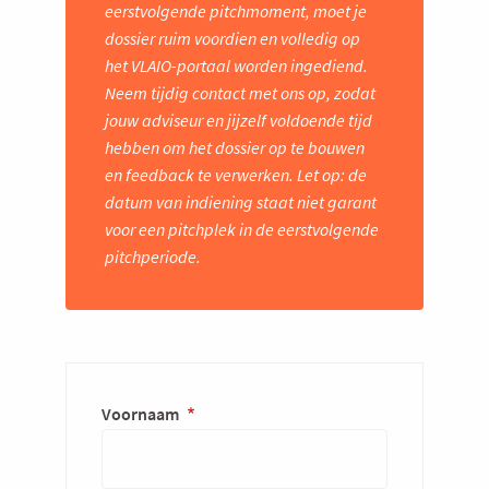
eerstvolgende pitchmoment, moet je
dossier ruim voordien en volledig op
het VLAIO-portaal worden ingediend.
Neem tijdig contact met ons op, zodat
jouw adviseur en jijzelf voldoende tijd
hebben om het dossier op te bouwen
en feedback te verwerken. Let op: de
datum van indiening staat niet garant
voor een pitchplek in de eerstvolgende
pitchperiode.
Voornaam