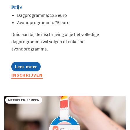
Prijs
Dagprogramma: 125 euro
Avondprogramma: 75 euro
Duid aan bij de inschrijving of je het volledige
dagprogramma wil volgen of enkel het
avondprogramma.
Lees meer
about
Jong
INSCHRIJVEN
Voka
on
Tour
-
Roots.
MECHELEN-KEMPEN
Reinvented.