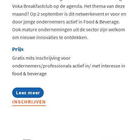
Voka Breakfastclub op de agenda. Het thema van deze
maand? Op 2 september is dit netwerkevent er voor en
door jonge ondernemers actief in Food & Beverage.
Ook mature ondernemingen uit de sector zijn welkom
om nieuwe innovaties te ontdekken.
Prijs
Gratis mits inschrijving voor
ondernemers/professionals actief in/ met interesse in
food & beverage
Lees meer
about
Jong
INSCHRIJVEN
Voka
Breakfastclub:
Food
&
Beverage