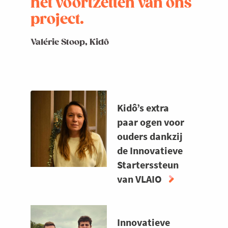
het voortzetten van ons
project.
Valérie Stoop, Kidô
Kidô’s extra
paar ogen voor
ouders dankzij
de Innovatieve
Starterssteun
van VLAIO
ABOUT
KIDÔ’S
Innovatieve
EXTRA