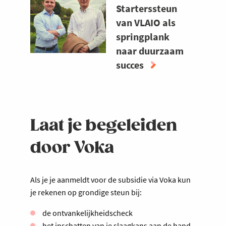
PAAR
Starterssteun
OGEN
van VLAIO als
VOOR
springplank
OUDERS
naar duurzaam
DANKZIJ
succes
DE
INNOVATIEVE
ABOUT
STARTERSSTEUN
INNOVATIEVE
VAN
STARTERSSTEUN
VLAIO
VAN
Laat je begeleiden
VLAIO
door Voka
ALS
SPRINGPLANK
NAAR
Als je je aanmeldt voor de subsidie via Voka kun
DUURZAAM
SUCCES
je rekenen op grondige steun bij:
de ontvankelijkheidscheck
het inschatten van je slaagkans aan de hand