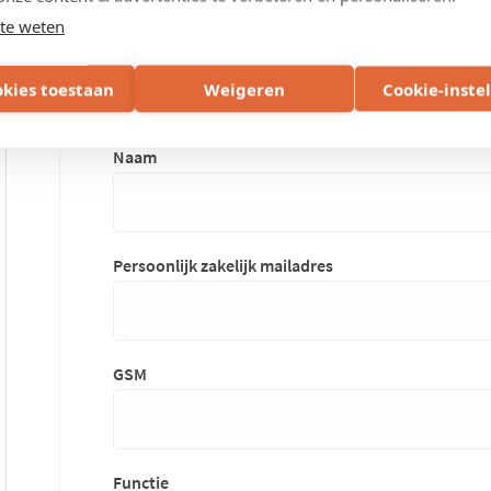
te weten
okies toestaan
Weigeren
Cookie-inste
Gegevens contactpersoon
contactgegevens
Naam
aanspreekpunt
Persoonlijk zakelijk mailadres
GSM
Functie