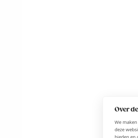
Over de
We maken g
deze websi
bieden en 