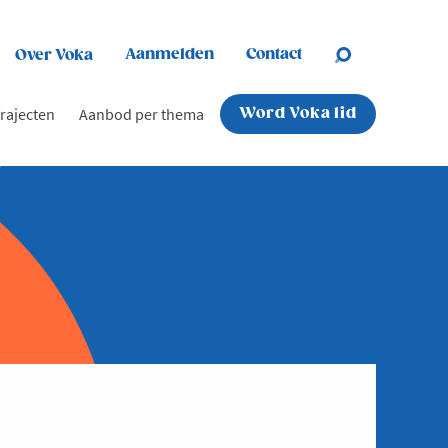
Aanmelden
Contact
Over Voka
rajecten
Aanbod per thema
Word Voka lid