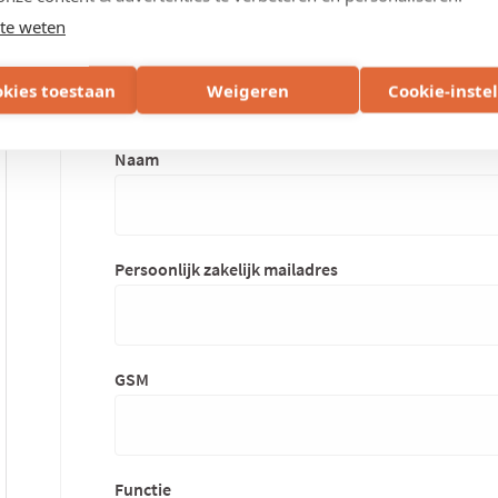
te weten
okies toestaan
Weigeren
Cookie-inste
Gegevens contactpersoon
contactgegevens
Naam
aanspreekpunt
Persoonlijk zakelijk mailadres
GSM
Functie