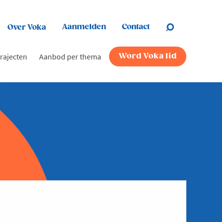
Aanmelden
Contact
Over Voka
rajecten
Aanbod per thema
Word Voka lid