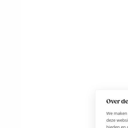
Over de
We maken g
deze websi
bieden en 