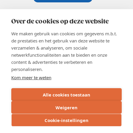
Koningsstraat 154-158, 1000 Brussel
02 229 81 11
Over de cookies op deze website
info@voka.be
We maken gebruik van cookies om gegevens m.b.t.
de prestaties en het gebruik van deze website te
verzamelen & analyseren, om sociale
netwerkfunctionaliteiten aan te bieden en onze
content & advertenties te verbeteren en
EN
personaliseren.
Pers
Nieuwsbrief
Kom meer te weten
Vacatures
Word lid
Alle cookies toestaan
Voka 2026
Algemene voorwaarden
Weigeren
Privacyverklaring
Cookie verklaring
Cookie-instellingen
Cookie instellingen
BE 0413.673.821 - RPR: Brussel