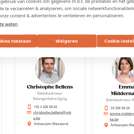
ebruik van cookies om gegevens m.b.t. de prestaties en het geb
te te verzamelen & analyseren, om sociale netwerkfunctionaliteit
onze content & advertenties te verbeteren en personaliseren.
te weten
Contactpersonen
okies toestaan
Weigeren
Cookie-inste
Christophe Bellens
Emm
Beleidsadviseur
Midderna
Belangenbehartiging
Beleidsadviseur 
+32 3 206 58 62
03 206 58 24
christophe.bellens@vok
emma.midder
a.be
ka.be
Antwerpen-Waasland
Antwerpen-Wa