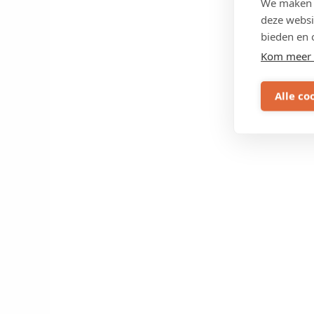
We maken g
deze websi
bieden en 
Kom meer 
Alle co