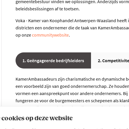
gemeentebestuur vinden we oplossingen. Anderzijds vor
beleidsbeslissingen af te toetsen.
Voka - Kamer van Koophandel Antwerpen-Waasland heeft i
districten een ondernemer die de taak van KamerAmbass
op onze
communitywebsite
.
1. Geëngageerde bedrijfsleiders
2. Competitivite
KamerAmbassadeurs zijn charismatische en dynamische bedri
een voorbeeld zijn van goed ondernemerschap. Ze houden 
vormen een aanspreekpunt voor andere ondernemers. Bij 
fungeren ze voor de burgemeesters en schepenen als klank
Gemeentelijke Commissie Ruimtelijke Ordening (Gecoro) o
 cookies op deze website
Kom
hier
meer te weten over onze KamerAmbassadeurs.