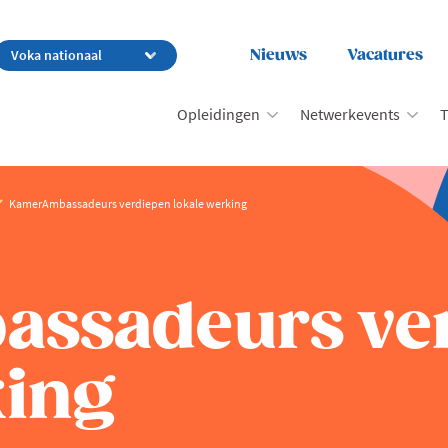
Nieuws
Vacatures
Opleidingen
Netwerkevents
T
KamerAmbassadeurs verdiepen lokale werking
ssadeurs ve
king