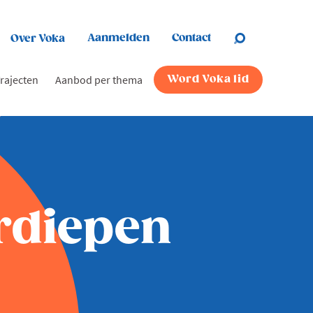
Aanmelden
Contact
Over Voka
rajecten
Aanbod per thema
Word Voka lid
rdiepen