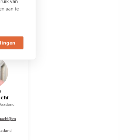
ruik van
en aan te
llingen
a
cht
Waasland
nacht@vo
asland