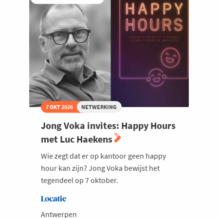
Industry,
Welzijn en gezondheidszorg
Technology
Tomorrow
7 OKT 2026
NETWERKING
Jong Voka invites: Happy Hours
met Luc Haekens
Wie zegt dat er op kantoor geen happy
hour kan zijn? Jong Voka bewijst het
tegendeel op 7 oktober.
Locatie
Antwerpen