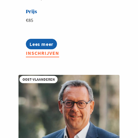
Prijs
€85
Lees meer
about
Jong
INSCHRIJVEN
Voka
invites:
Happy
Hours
met
OOST-VLAANDEREN
Luc
Haekens