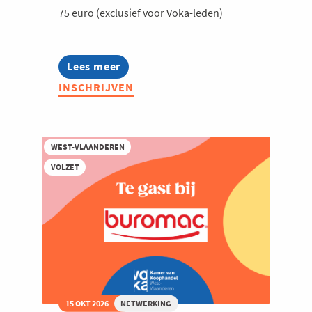
75 euro (exclusief voor Voka-leden)
Lees meer
about
Voka
INSCHRIJVEN
Connect
@
Poppies
Bakeries
WEST-VLAANDEREN
VOLZET
15 OKT 2026
NETWERKING