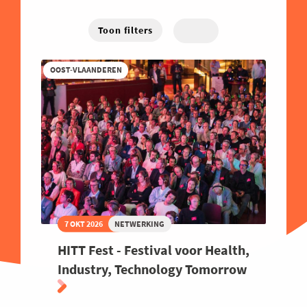
Energie
West-Vlaanderen
Hybride
Traject
Familiebedrijven
Toon filters
Online
Financieel
OOST-VLAANDEREN
Good Governance
Groeien
Haven
Human Resources
Industrie
Innovatie
Internationaal Ondernemen
7 OKT 2026
NETWERKING
Juridisch
HITT Fest - Festival voor Health,
Logistiek en Transport
Industry, Technology Tomorrow
Luchtvaart
Marketing & Sales