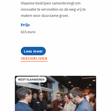
Vlaamse bedrijven samenbrengt om
innovatie te versnellen en de weg vrij te
maken voor duurzame groei.
Prijs
615 euro
Lees meer
about
Transport
INSCHRIJVEN
&
Logistics
Community
WEST-VLAANDEREN