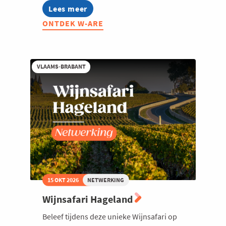
Lees meer
about
W-
ONTDEK W-ARE
ARE
2026:
Stadswandeling
met
Tanguy
VLAAMS-BRABANT
Ottomer
15 OKT 2026
NETWERKING
Wijnsafari Hageland
Beleef tijdens deze unieke Wijnsafari op