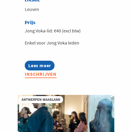
Locatie
Leuven
Prijs
Jong Voka-lid: €40 (excl btw)
Enkel voor Jong Voka leden
Lees meer
about
Jong
INSCHRIJVEN
Voka
Vlaams-
Brabant
Oktoberfest
Brabanthal
ANTWERPEN-WAASLAND