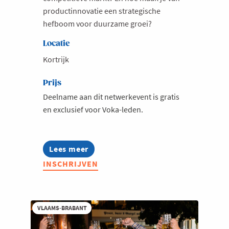
productinnovatie een strategische
hefboom voor duurzame groei?
Locatie
Kortrijk
Prijs
Deelname aan dit netwerkevent is gratis
en exclusief voor Voka-leden.
Lees meer
about
What's
INSCHRIJVEN
Hot
in
Productinnovatie
bij
Pilipili
VLAAMS-BRABANT