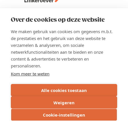
Linkeroever
Ontdek Linkeroever als nieuwe hotspot
rond Antwerpen.
Over de cookies op deze website
Locatie
We maken gebruik van cookies om gegevens m.b.t.
Antwerpen
de prestaties en het gebruik van deze website te
verzamelen & analyseren, om sociale
Prijs
netwerkfunctionaliteiten aan te bieden en onze
€315
content & advertenties te verbeteren en
personaliseren.
Kom meer te weten
Lees meer
about
Antwerp
INSCHRIJVEN
Alle cookies toestaan
Real
Estate
2026
Weigeren
|
Linkeroever
WEST-VLAANDEREN
Cookie-instellingen