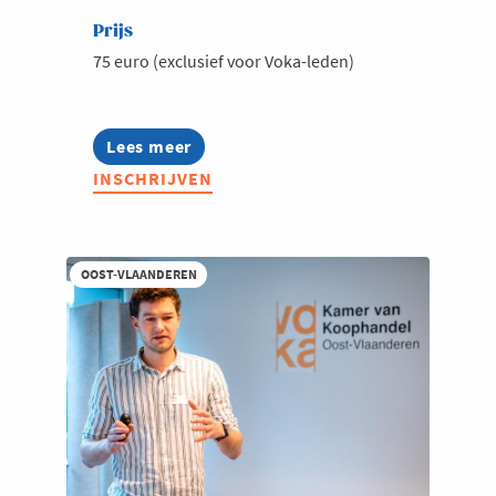
Prijs
75 euro (exclusief voor Voka-leden)
Lees meer
about
Voka
INSCHRIJVEN
Connect
@
Deny
Logistics
OOST-VLAANDEREN