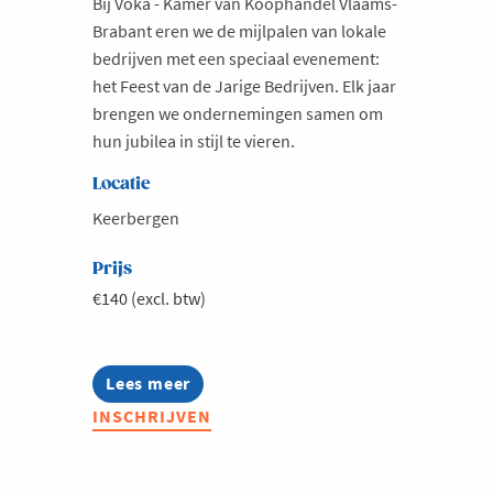
Bij Voka - Kamer van Koophandel Vlaams-
Brabant eren we de mijlpalen van lokale
bedrijven met een speciaal evenement:
het Feest van de Jarige Bedrijven. Elk jaar
brengen we ondernemingen samen om
hun jubilea in stijl te vieren.
Locatie
Keerbergen
Prijs
€140 (excl. btw)
Lees meer
about
Feest
INSCHRIJVEN
van
de
Jarige
bedrijven