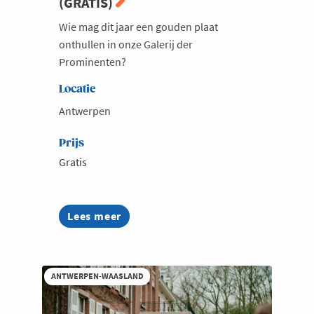
(GRATIS)
Wie mag dit jaar een gouden plaat
onthullen in onze Galerij der
Prominenten?
Locatie
Antwerpen
Prijs
Gratis
Lees meer
about
Galerij
der
Prominenten
2026
ANTWERPEN-WAASLAND
(GRATIS)