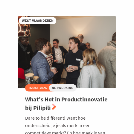
Te
gast
bij
Buromac
WEST-VLAANDEREN
16 OKT 2026
NETWERKING
What's Hot in Productinnovatie
bij Pilipili
Dare to be different! Want hoe
onderscheid je je als merk in een
competitieve markt? En hoe maak je van