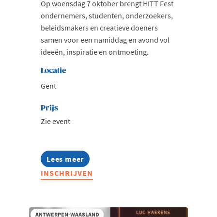
Op woensdag 7 oktober brengt HITT Fest
Milieu
ondernemers, studenten, onderzoekers,
beleidsmakers en creatieve doeners
Mobiliteit
samen voor een namiddag en avond vol
Netwerking
ideeën, inspiratie en ontmoeting.
Onderwijs
Locatie
Opvolging en Overname
Gent
Persoonlijke vaardigheden
Prijs
Regeringsvorming
Zie event
Retail
Ruimtelijke ordening en Infrastructuur
Lees meer
about
Scale-ups
HITT
INSCHRIJVEN
Fest
Starten
-
Festival
Strategie
voor
Supply Chain
Health,
ANTWERPEN-WAASLAND