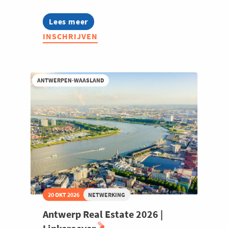
Lees meer
about
Verwelkoming
INSCHRIJVEN
nieuwe
leden
|
19
oktober
ANTWERPEN-WAASLAND
2026
(GRATIS)
20 OKT 2026
NETWERKING
Antwerp Real Estate 2026 |