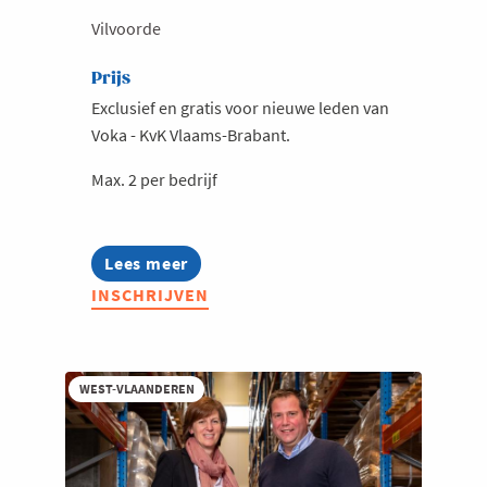
Vilvoorde
Prijs
Exclusief en gratis voor nieuwe leden van
Voka - KvK Vlaams-Brabant.
Max. 2 per bedrijf
Lees meer
about
Welkom@Voka
INSCHRIJVEN
in
Vlaams-
Brabant
najaar
2026
WEST-VLAANDEREN