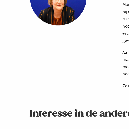
Mar
bij
Nad
hee
erv
gew
Aan
maa
mee
hee
Ze 
Interesse in de andere