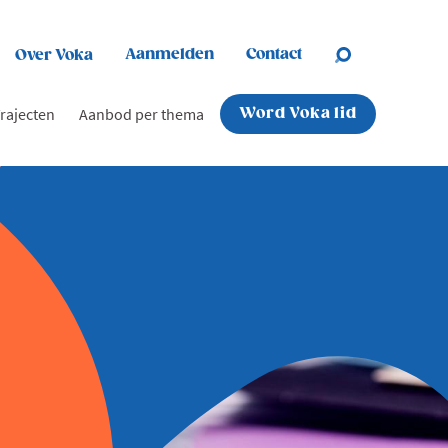
Aanmelden
Contact
Over Voka
rajecten
Aanbod per thema
Word Voka lid