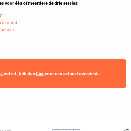
es voor één of meerdere de drie sessies:
er
n in nood
nbeheer
ng volzet, klik dan
hier
voor een actueel overzicht.