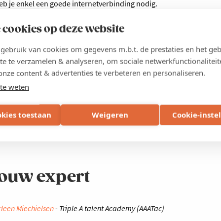
eb je enkel een goede internetverbinding nodig.
n je stellen via Q&A of chat.
op maandag 5 februari.
 cookies op deze website
ebruik van cookies om gegevens m.b.t. de prestaties en het geb
te te verzamelen & analyseren, om sociale netwerkfunctionaliteit
onze content & advertenties te verbeteren en personaliseren.
te weten
n klanten
okies toestaan
Weigeren
Cookie-inste
ouw expert
leen Miechielsen
- Triple A talent Academy (AAATac)