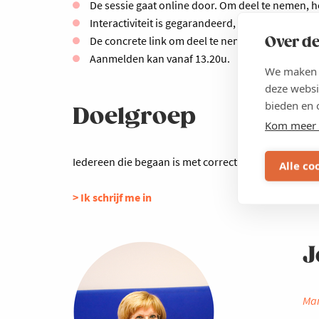
De sessie gaat online door. Om deel te nemen, h
Interactiviteit is gegarandeerd, al jouw vragen ka
De concrete link om deel te nemen, ontvang je 
Over de
Aanmelden kan vanaf 13.20u.
We maken g
deze websi
bieden en 
Doelgroep
Kom meer 
Iedereen die begaan is met correct betaalgedrag va
Alle co
> Ik schrijf me in
J
Mar