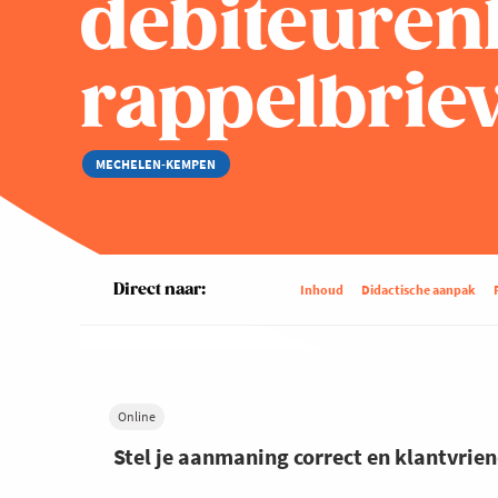
debiteuren
rappelbrie
MECHELEN-KEMPEN
Direct naar:
Inhoud
Didactische aanpak
Online
Stel je aanmaning correct en klantvrien