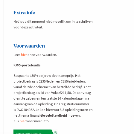
Extra info
Het is op dit moment niet mogelijk om in te schrijven
voor deze activiteit.
Voorwaarden
Lees
hier
onze voorwaarden.
KMO-portefeuille
Bespaar tot 30% op jouw deelnameprijs. Het
projectbedrag is €235/leden en €355/niet-leden.
Vanaf de 2de deelnemer van hetzelfde bedrijf is het
projectbedrag als lid van Voka €211,50. De aanvraag
dient te gebeuren ten laatste 14 kalenderdagen na
aanvang van de opleiding. Ons registratienummer
is DV.O104982. Je kan hiervoor 3,5 opleidingsuren en
het thema
financiële geletterdheid
ingeven.
Klik
hier
voor meer info.