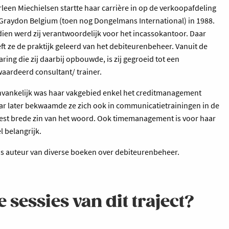
leen Miechielsen startte haar carrière in op de verkoopafdeling
 Graydon Belgium (toen nog Dongelmans International) in 1988.
ien werd zij verantwoordelijk voor het incassokantoor. Daar
ft ze de praktijk geleerd van het debiteurenbeheer. Vanuit de
aring die zij daarbij opbouwde, is zij gegroeid tot een
aardeerd consultant/ trainer.
vankelijk was haar vakgebied enkel het creditmanagement
r later bekwaamde ze zich ook in communicatietrainingen in de
st brede zin van het woord. Ook timemanagement is voor haar
l belangrijk.
is auteur van diverse boeken over debiteurenbeheer.
 sessies van dit traject?