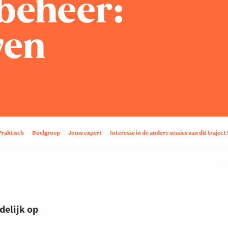
beheer:
ven
Praktisch
Doelgroep
Jouw expert
Interesse in de andere sessies van dit traject
delijk op