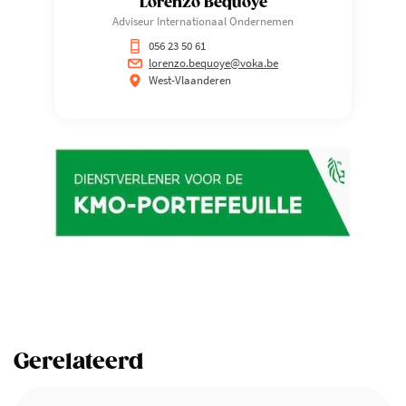
Lorenzo Bequoye
Adviseur Internationaal Ondernemen
056 23 50 61
lorenzo.bequoye@voka.be
West-Vlaanderen
Gerelateerd