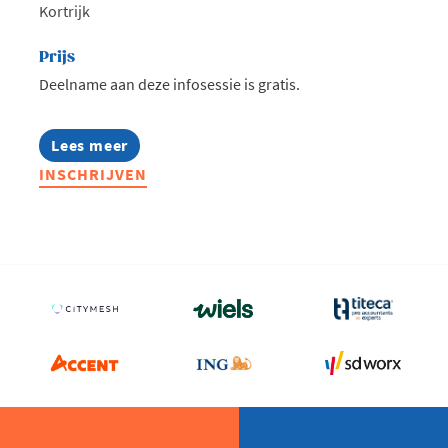
Kortrijk
Prijs
Deelname aan deze infosessie is gratis.
Lees meer
about
Infosessie:
INSCHRIJVEN
MBA
Highlights
2027