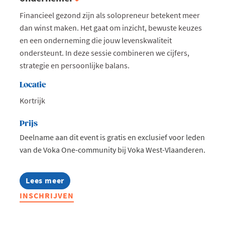
Financieel gezond zijn als solopreneur betekent meer
dan winst maken. Het gaat om inzicht, bewuste keuzes
en een onderneming die jouw levenskwaliteit
ondersteunt. In deze sessie combineren we cijfers,
strategie en persoonlijke balans.
Locatie
Kortrijk
Prijs
Deelname aan dit event is gratis en exclusief voor leden
van de Voka One-community bij Voka West-Vlaanderen.
Lees meer
about
Voka
INSCHRIJVEN
One:
Financieel
gezond