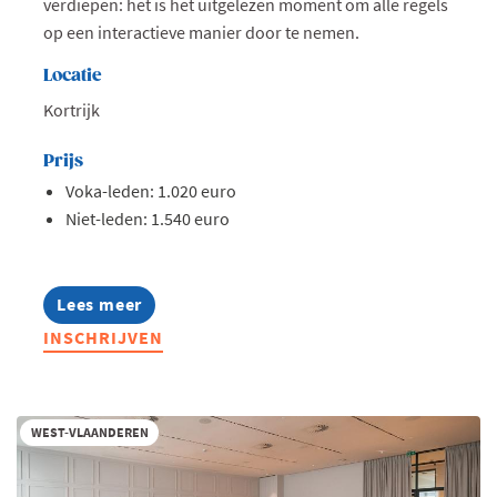
verdiepen: het is het uitgelezen moment om alle regels
op een interactieve manier door te nemen.
Locatie
Kortrijk
Prijs
Voka-leden: 1.020 euro
Niet-leden: 1.540 euro
Lees meer
about
Opleiding:
INSCHRIJVEN
Het
abc
van
btw,
opfrissing
WEST-VLAANDEREN
basisregels
(en
nieuwigheden)