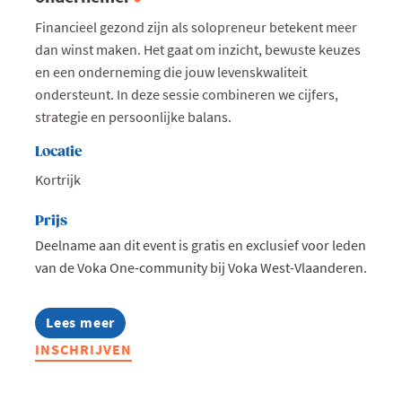
Financieel gezond zijn als solopreneur betekent meer
dan winst maken. Het gaat om inzicht, bewuste keuzes
en een onderneming die jouw levenskwaliteit
ondersteunt. In deze sessie combineren we cijfers,
strategie en persoonlijke balans.
Locatie
Kortrijk
Prijs
Deelname aan dit event is gratis en exclusief voor leden
van de Voka One-community bij Voka West-Vlaanderen.
Lees meer
about
Voka
INSCHRIJVEN
One:
Financieel
gezond