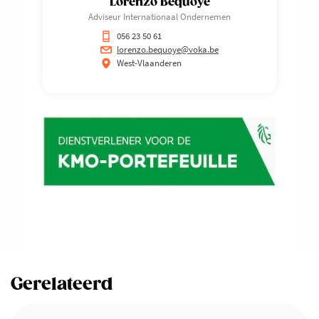
Lorenzo Bequoye
Adviseur Internationaal Ondernemen
056 23 50 61
lorenzo.bequoye@voka.be
West-Vlaanderen
Gerelateerd