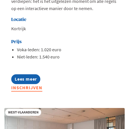
verdiepen: het is het uitgelezen moment om alle regels
op een interactieve manier door te nemen.
Locatie
Kortrijk
Prijs
Voka-leden: 1.020 euro
Niet-leden: 1.540 euro
Lees meer
about
Opleiding:
INSCHRIJVEN
Het
abc
van
btw,
opfrissing
WEST-VLAANDEREN
basisregels
(en
nieuwigheden)