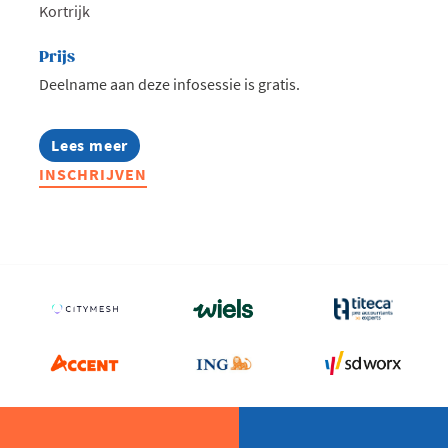
Kortrijk
Prijs
Deelname aan deze infosessie is gratis.
Lees meer
about
Infosessie:
INSCHRIJVEN
MBA
Highlights
2027