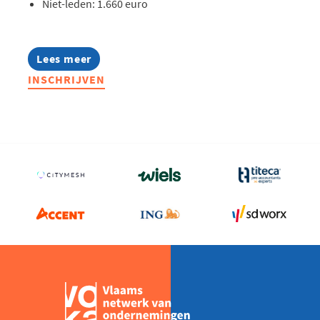
Niet-leden: 1.660 euro
Lees meer
about
Lerend
INSCHRIJVEN
Netwerk
Quality
2026