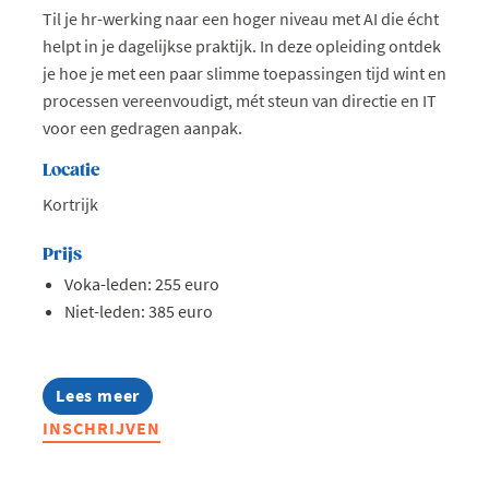
Til je hr-werking naar een hoger niveau met AI die écht
helpt in je dagelijkse praktijk. In deze opleiding ontdek
je hoe je met een paar slimme toepassingen tijd wint en
processen vereenvoudigt, mét steun van directie en IT
voor een gedragen aanpak.
Locatie
Kortrijk
Prijs
Voka-leden: 255 euro
Niet-leden: 385 euro
Lees meer
about
Opleiding:
INSCHRIJVEN
AI
in
hr