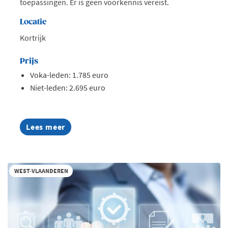
toepassingen. Er is geen voorkennis vereist.
Locatie
Kortrijk
Prijs
Voka-leden: 1.785 euro
Niet-leden: 2.695 euro
Lees meer
about
AI
Summer
Week
2026
WEST-VLAANDEREN