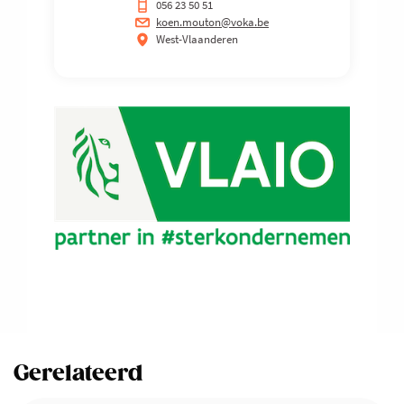
056 23 50 51
koen.mouton@voka.be
West-Vlaanderen
Gerelateerd