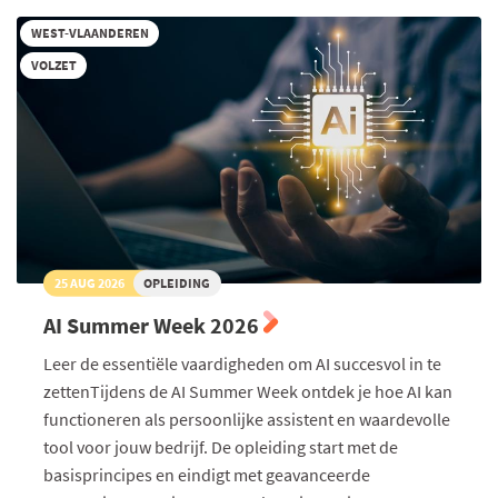
toegepast
WEST-VLAANDEREN
VOLZET
25 AUG 2026
OPLEIDING
AI Summer Week 2026
Leer de essentiële vaardigheden om AI succesvol in te
zettenTijdens de AI Summer Week ontdek je hoe AI kan
functioneren als persoonlijke assistent en waardevolle
tool voor jouw bedrijf. De opleiding start met de
basisprincipes en eindigt met geavanceerde