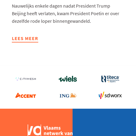
Nauwelijks enkele dagen nadat President Trump
Beijing heeft verlaten, kwam President Poetin er over
dezelfde rode loper binnengewandeld.
LEES MEER
ABOUT
ONDERNEMERS
&
CO:
CAPITALATWORK
-
CHINA
ALS
LACHENDE
DERDE
GROOTMACHT