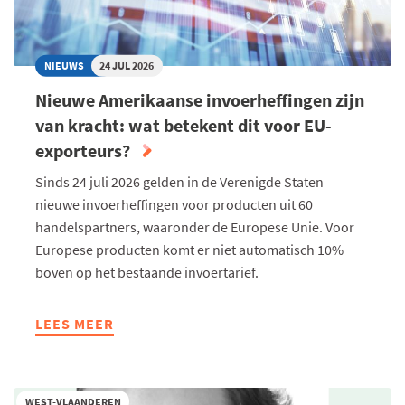
NIEUWS
24 JUL 2026
Nieuwe Amerikaanse invoerheffingen zijn
van kracht: wat betekent dit voor EU-
exporteurs?
Sinds 24 juli 2026 gelden in de Verenigde Staten
nieuwe invoerheffingen voor producten uit 60
handelspartners, waaronder de Europese Unie. Voor
Europese producten komt er niet automatisch 10%
boven op het bestaande invoertarief.
LEES MEER
ABOUT
NIEUWE
AMERIKAANSE
INVOERHEFFINGEN
WEST-VLAANDEREN