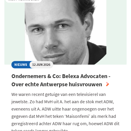
ZIJN
VAN
KRACHT:
WAT
BETEKENT
DIT
VOOR
EU-
EXPORTEURS?
NIEUWS
12 JUN 2026
Ondernemers & Co: Belexa Advocaten -
Over echte Antwerpse huisvrouwen
We waren recent getuige van een televisierel van
jewelste. Zo had MvH uit A. het aan de stok met ADW,
eveneens uit A. ADW uitte haar ongenoegen over het
gegeven dat MvH het teken ‘Maisonfemi’ als merk had
geregistreerd achter ADW haar rug om, hoewel ADW dit
teken reeds langer gebruikte.