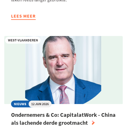
LEES MEER
ABOUT
ONDERNEMERS
&
CO:
WEST-VLAANDEREN
BELEXA
ADVOCATEN
-
OVER
ECHTE
ANTWERPSE
HUISVROUWEN
NIEUWS
12 JUN 2026
Ondernemers & Co: CapitalatWork - China
als lachende derde grootmacht