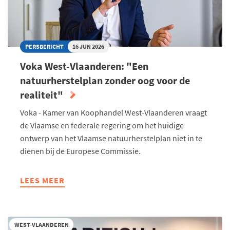
INITIATIEF
VOOR
PRIVAAT
LOODSENBEDRIJF
PERSBERICHT
16 JUN 2026
Voka West-Vlaanderen: "Een
natuurherstelplan zonder oog voor de
realiteit"
Voka - Kamer van Koophandel West-Vlaanderen vraagt
de Vlaamse en federale regering om het huidige
ontwerp van het Vlaamse natuurherstelplan niet in te
dienen bij de Europese Commissie.
LEES MEER
ABOUT
VOKA
WEST-
VLAANDEREN:
WEST-VLAANDEREN
"EEN