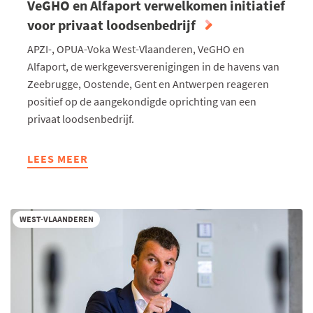
VeGHO en Alfaport verwelkomen initiatief
voor privaat loodsenbedrijf
APZI-, OPUA-Voka West-Vlaanderen, VeGHO en
Alfaport, de werkgeversverenigingen in de havens van
Zeebrugge, Oostende, Gent en Antwerpen reageren
positief op de aangekondigde oprichting van een
privaat loodsenbedrijf.
LEES MEER
ABOUT
APZI-,
OPUA-
VOKA
WEST-VLAANDEREN
WEST-
VLAANDEREN,
VEGHO
EN
ALFAPORT
VERWELKOMEN