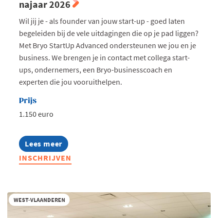
najaar 2026
Wil jij je - als founder van jouw start-up - goed laten
begeleiden bij de vele uitdagingen die op je pad liggen?
Met Bryo StartUp Advanced ondersteunen we jou en je
business. We brengen je in contact met collega start-
ups, ondernemers, een Bryo-businesscoach en
experten die jou vooruithelpen.
Prijs
1.150 euro
Lees meer
about
Bryo
INSCHRIJVEN
StartUp
Advanced
West-
Vlaanderen
-
WEST-VLAANDEREN
najaar
2026