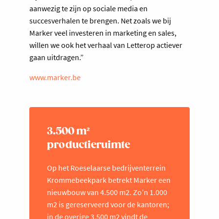
aanwezig te zijn op sociale media en
succesverhalen te brengen. Net zoals we bij
Marker veel investeren in marketing en sales,
willen we ook het verhaal van Letterop actiever
gaan uitdragen.”
www.marker.be
3.500 m²
productieruimte
Op het Roeselaarse bedrijventerrein
Krommebeekpark betrekt Marker een
nieuwbouw van 4.500 m2. Zo’n 1.000
m2 is gereserveerd voor de kantoren;
in de overige 3.500 m2 vindt de