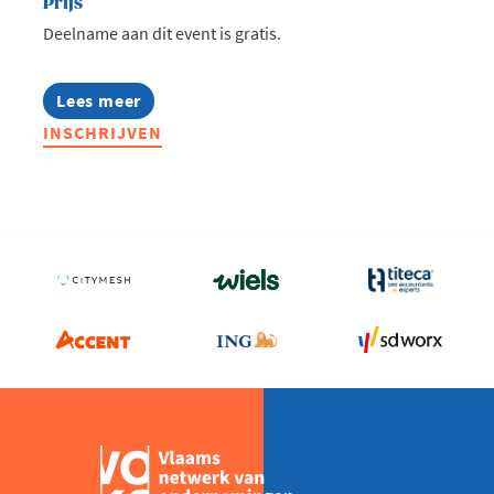
Prijs
Deelname aan dit event is gratis.
Lees meer
about
Family
INSCHRIJVEN
Business
Happening
2026