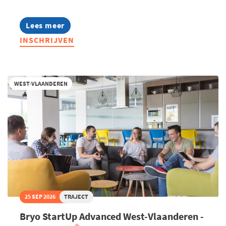
Lees meer
about
Infosessie:
INSCHRIJVEN
MBA
Highlights
2027
WEST-VLAANDEREN
25 SEP 2026
TRAJECT
Bryo StartUp Advanced West-Vlaanderen -