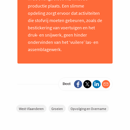
productie plaats. Een slimme
opdeling zorgt ervoor dat activiteiten
die stofvrij moeten gebeuren, zoals de
bestickering van voertuigen en het
druk- en snijwerk, geen hinder
ondervinden van het ‘vuilere’ las- en
assemblagewerk.
Deel
West-Vlaanderen
Groeien
Opvolging en Overname