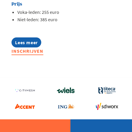
Prijs
Voka-leden: 255 euro
Niet-leden: 385 euro
Lees meer
about
Fiscale
INSCHRIJVEN
Club
Voka
West-
Vlaanderen:
6-
maandelijkse
fiscale
update