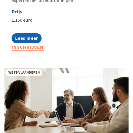
experten die jou vooruithelpen.
Prijs
1.150 euro
Lees meer
about
Bryo
INSCHRIJVEN
StartUp
Advanced
West-
Vlaanderen
-
WEST-VLAANDEREN
najaar
2026