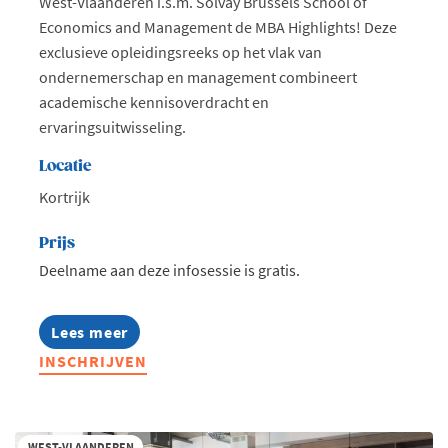
West-Vlaanderen i.s.m. Solvay Brussels School of
Economics and Management de MBA Highlights! Deze
exclusieve opleidingsreeks op het vlak van
ondernemerschap en management combineert
academische kennisoverdracht en
ervaringsuitwisseling.
Locatie
Kortrijk
Prijs
Deelname aan deze infosessie is gratis.
Lees meer
about
Infosessie:
INSCHRIJVEN
MBA
Highlights
2027
WEST-VLAANDEREN