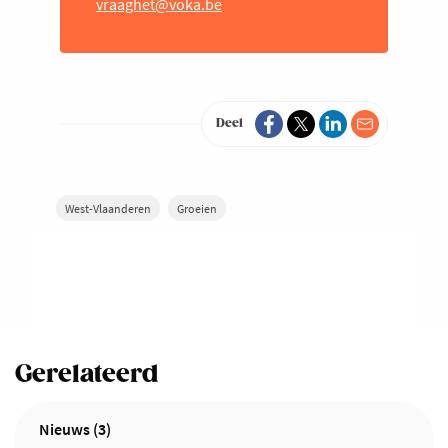
vraaghet@voka.be
Deel
West-Vlaanderen
Groeien
Gerelateerd
Nieuws (3)