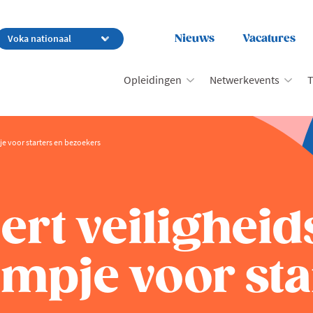
Nieuws
Vacatures
Opleidingen
Netwerkevents
T
je voor starters en bezoekers
rt veiligheid
ilmpje voor sta