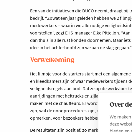
Een van de initiatieven die DUCO neemt, draagt bij 
bedrijf. “Zowat een jaar geleden hebben we 2 film
medewerkers – waarin we alle nodige veiligheidsinf
voorstellen”, zegt EHS-manager Elke Pitteljon. “A
dan thuis in alle rust konden doornemen. Maar iets l
idee in het achterhoofd zijn we aan de slag gegaan.”
Verwelkoming
Het filmpje voor de starters start met een algeme
en kleedkamers zijn of waar medewerkers tijdens
veiligheidsregels aan bod. Dat ze op de werkvloer 
aanrijdingen met heftrucks en zijladers te vermijd
maken met de chauffeurs. Er wordt uitgelegd welk
Over de
zijn, wat de noodprocedures zijn, en dat er een meld
We maken g
opmerken. Voor bezoekers hebben we ook een filmp
deze websi
De resultaten zijn positief, zo merkt het bedrijf. “Ik 
bieden en 