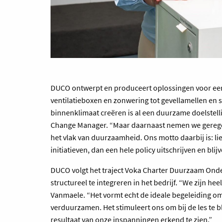
DUCO ontwerpt en produceert oplossingen voor ee
ventilatieboxen en zonwering tot gevellamellen en
binnenklimaat creëren is al een duurzame doelstelli
Change Manager. “Maar daarnaast nemen we geregeld
het vlak van duurzaamheid. Ons motto daarbij is: li
initiatieven, dan een hele policy uitschrijven en blij
DUCO volgt het traject Voka Charter Duurzaam Ond
structureel te integreren in het bedrijf. “We zijn 
Vanmaele. “Het vormt echt de ideale begeleiding om 
verduurzamen. Het stimuleert ons om bij de les te bli
resultaat van onze inspanningen erkend te zien.”