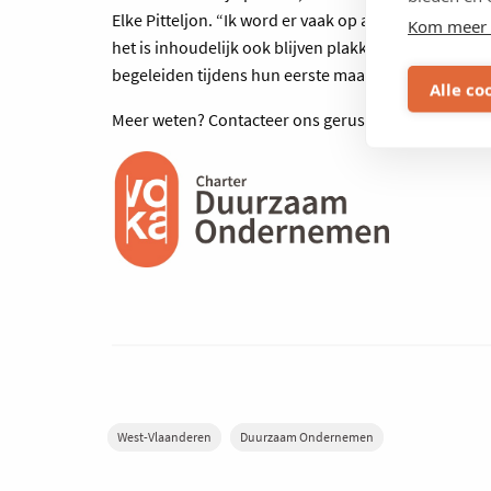
Elke Pitteljon. “Ik word er vaak op aangesproken do
Kom meer 
het is inhoudelijk ook blijven plakken. Nieuwe mede
begeleiden tijdens hun eerste maanden.”
Alle co
Meer weten? Contacteer ons gerust via 0476 02 59 4
West-Vlaanderen
Duurzaam Ondernemen