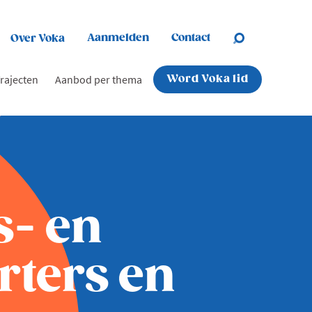
Aanmelden
Contact
Over Voka
rajecten
Aanbod per thema
Word Voka lid
s- en
rters en