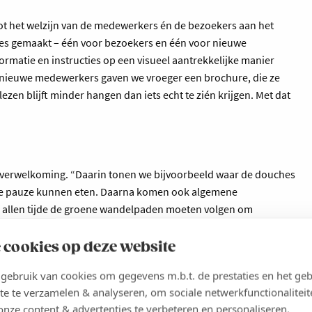
tot het welzijn van de medewerkers én de bezoekers aan het
pjes gemaakt – één voor bezoekers en één voor nieuwe
ormatie en instructies op een visueel aantrekkelijke manier
an nieuwe medewerkers gaven we vroeger een brochure, die ze
ezen blijft minder hangen dan iets echt te zién krijgen. Met dat
ne verwelkoming. “Daarin tonen we bijvoorbeeld waar de douches
 de pauze kunnen eten. Daarna komen ook algemene
te allen tijde de groene wandelpaden moeten volgen om
en bijvoorbeeld, en bij het oversteken ook oogcontact moeten
e persoonlijke beschermingsmiddelen op welke plekken nodig
 cookies op deze website
ingsplicht is wanneer ze ergens een onveilige situatie
ebruik van cookies om gegevens m.b.t. de prestaties en het geb
je op maat gemaakt, met een aantal basisregels.”
te te verzamelen & analyseren, om sociale netwerkfunctionaliteit
ben zelf een aantal keren te zien en te horen in het filmpje”, zegt
onze content & advertenties te verbeteren en personaliseren.