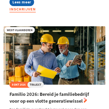
Lees meer
about
Family
INSCHRIJVEN
Business
Happening
2026
WEST-VLAANDEREN
8 OKT 2026
TRAJECT
Familio 2026: Bereid je familiebedrijf
voor op een vlotte generatiewissel