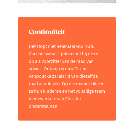
Continuïteit
Het stopt niet helemaal voor Kris
Carrein: vanaf 1 juli neemt hij de rol
op als voorzitter van de raad van
advies. Ook zijn vrouw Carine
Vanpoucke zal als lid van diezelfde
raad aanblijven. Op die manier blijven
ze hun kinderen en het voltallige team
medewerkers van Floralux
ondersteunen.