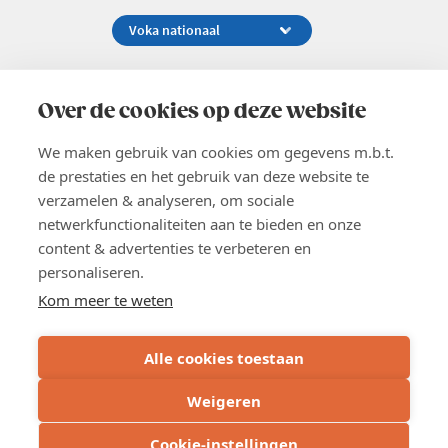
Koningsstraat 154-158, 1000 Brussel
02 229 81 11
Over de cookies op deze website
info@voka.be
We maken gebruik van cookies om gegevens m.b.t.
de prestaties en het gebruik van deze website te
verzamelen & analyseren, om sociale
netwerkfunctionaliteiten aan te bieden en onze
content & advertenties te verbeteren en
EN
personaliseren.
Pers
Nieuwsbrief
Kom meer te weten
Vacatures
Word lid
Alle cookies toestaan
Voka 2026
Algemene voorwaarden
Weigeren
Privacyverklaring
Cookie verklaring
Cookie-instellingen
Cookie instellingen