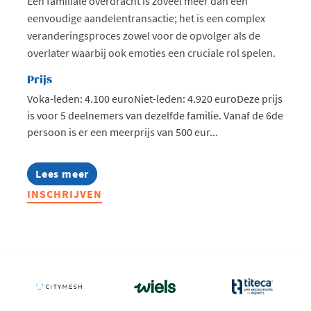
Een familiale overdracht is zoveel meer dan een
eenvoudige aandelentransactie; het is een complex
veranderingsproces zowel voor de opvolger als de
overlater waarbij ook emoties een cruciale rol spelen.
Prijs
Voka-leden: 4.100 euroNiet-leden: 4.920 euroDeze prijs
is voor 5 deelnemers van dezelfde familie. Vanaf de 6de
persoon is er een meerprijs van 500 eur...
Lees meer
about
Familio
INSCHRIJVEN
2026:
Bereid
je
familiebedrijf
voor
op
een
vlotte
generatiewissel