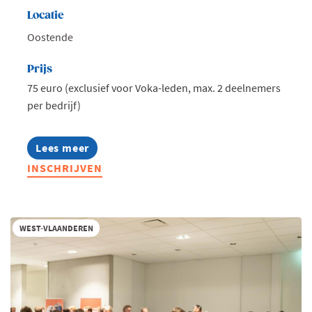
Locatie
Oostende
Prijs
75 euro (exclusief voor Voka-leden, max. 2 deelnemers
per bedrijf)
Lees meer
about
Voka
INSCHRIJVEN
Ladies:
Leading
Ladies
in
Outdoor
WEST-VLAANDEREN
Living