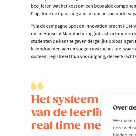
becijferen wat het kost om een bepaalde componen
Flagstone de oplossing aan in functie van onderwij
“Via de campagne Spot on Innovation bracht POM 
om in House of Manufacturing (infrastructuur die d
studenten de kans te geven dergelijke oplossingen
lesopdrachten aan en voegen instructies toe, waarn
systeem registreert hun vooruitgang, de leerkracht v
Het systeem regist
Over de
van de leerlingen, 
We maken g
real time mee op.
deze websi
bieden en 