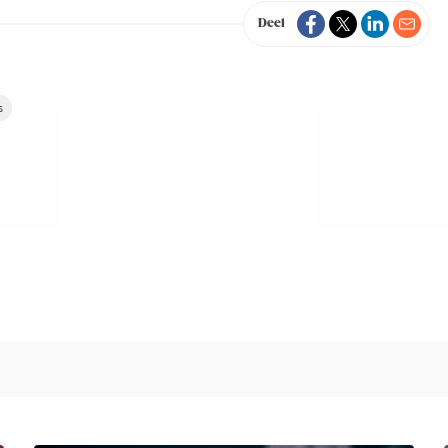
Deel
s