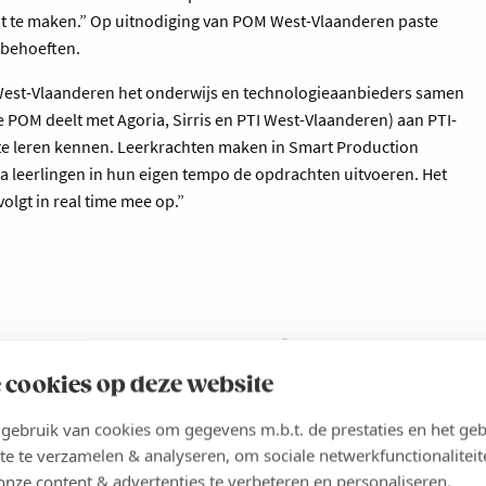
t te maken.” Op uitnodiging van POM West-Vlaanderen paste
sbehoeften.
West-Vlaanderen het onderwijs en technologieaanbieders samen
e POM deelt met Agoria, Sirris en PTI West-Vlaanderen) aan PTI-
 te leren kennen. Leerkrachten maken in Smart Production
a leerlingen in hun eigen tempo de opdrachten uitvoeren. Het
olgt in real time mee op.”
reert de vooruitgang
 cookies op deze website
de leerkracht volgt in
ebruik van cookies om gegevens m.b.t. de prestaties en het geb
te te verzamelen & analyseren, om sociale netwerkfunctionaliteit
onze content & advertenties te verbeteren en personaliseren.