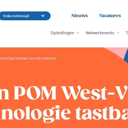
Nieuws
Vacatures
Opleidingen
Netwerkevents
T
chnologie tastbaar voor het onderwijs
en POM West-
ologie tastba