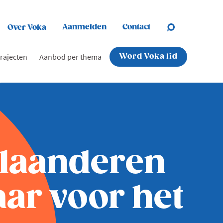
Aanmelden
Contact
Over Voka
rajecten
Aanbod per thema
Word Voka lid
Vlaanderen
ar voor het