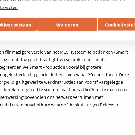
te weten
okies toestaan
Weigeren
Cookie-inste
en fijnmazigere versie van het MES-systeem te bedenken (Smart
inzicht dat wij met deze light-versie ook kmo’s uit de
egreerden we Smart Production vooral bij grotere
ogelijkheden bij productiebedrijven vanaf 20 operatoren. Deze
orgvuldig uitgewerkte werkinstructies aan vooraf vastgelegde
ijsberekeningen uit te voeren, machines efficiënter te maken en
samenwerking bovendien ons netwerk verruimen met
Ook dat is van onschatbare waarde”, besluit Jurgen Dekeyser.