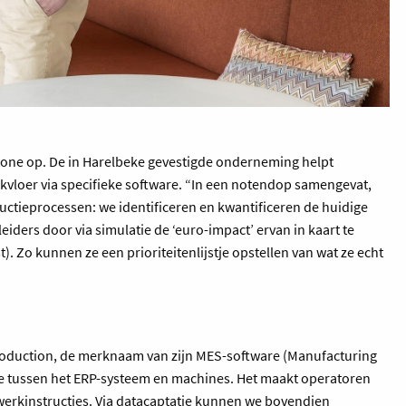
stone op. De in Harelbeke gevestigde onderneming helpt
rkvloer via specifieke software. “In een notendop samengevat,
uctieprocessen: we identificeren en kwantificeren de huidige
eiders door via simulatie de ‘euro-impact’ ervan in kaart te
). Zo kunnen ze een prioriteitenlijstje opstellen van wat ze echt
roduction, de merknaam van zijn MES-software (Manufacturing
e tussen het ERP-systeem en machines. Het maakt operatoren
 werkinstructies. Via datacaptatie kunnen we bovendien