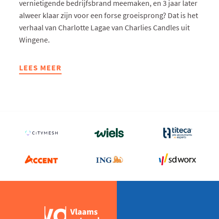
vernietigende bedrijfsbrand meemaken, en 3 jaar later
alweer klaar zijn voor een forse groeisprong? Dat is het
verhaal van Charlotte Lagae van Charlies Candles uit
Wingene.
LEES MEER
ABOUT
CHARLIES
CANDLES
STAAT
VOOR
GROEISPRONG
-
“DE
BRAND
HEEFT
ONS
KRACHT
GEGEVEN”