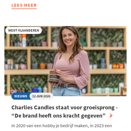
LEES MEER
ABOUT
COMOVEIT
WINT
PRIJS
WEST-VLAANDEREN
LUDO
LIEVENS
VOOR
BESTE
START-
UP
JOURNEY
NIEUWS
12 JUN 2026
Charlies Candles staat voor groeisprong -
“De brand heeft ons kracht gegeven”
In 2020 van een hobby je bedrijf maken, in 2023 een