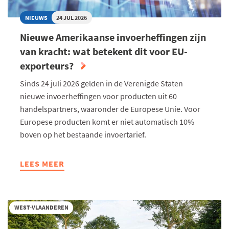
NIEUWS
24 JUL 2026
Nieuwe Amerikaanse invoerheffingen zijn
van kracht: wat betekent dit voor EU-
exporteurs?
Sinds 24 juli 2026 gelden in de Verenigde Staten
nieuwe invoerheffingen voor producten uit 60
handelspartners, waaronder de Europese Unie. Voor
Europese producten komt er niet automatisch 10%
boven op het bestaande invoertarief.
LEES MEER
ABOUT
NIEUWE
AMERIKAANSE
INVOERHEFFINGEN
WEST-VLAANDEREN
ZIJN
VAN