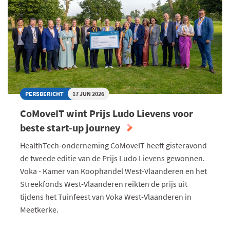
KRACHT:
WAT
BETEKENT
DIT
VOOR
EU-
EXPORTEURS?
PERSBERICHT
17 JUN 2026
CoMoveIT wint Prijs Ludo Lievens voor
beste start-up journey
HealthTech-onderneming CoMoveIT heeft gisteravond
de tweede editie van de Prijs Ludo Lievens gewonnen.
Voka - Kamer van Koophandel West-Vlaanderen en het
Streekfonds West-Vlaanderen reikten de prijs uit
tijdens het Tuinfeest van Voka West-Vlaanderen in
Meetkerke.