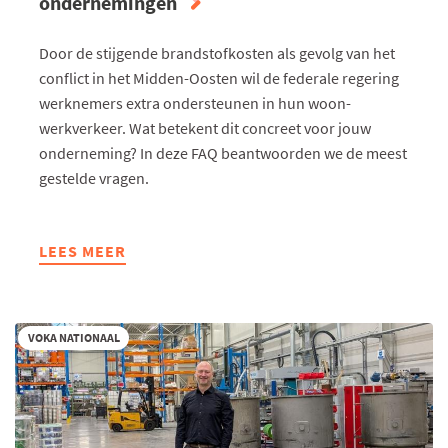
ondernemingen
Door de stijgende brandstofkosten als gevolg van het
conflict in het Midden-Oosten wil de federale regering
werknemers extra ondersteunen in hun woon-
werkverkeer. Wat betekent dit concreet voor jouw
onderneming? In deze FAQ beantwoorden we de meest
gestelde vragen.
LEES MEER
ABOUT
FAQ:
IMPACT
VAN
VOKA NATIONAAL
FEDERALE
ENERGIESTEUN
VOOR
WOON-
WERKVERKEER