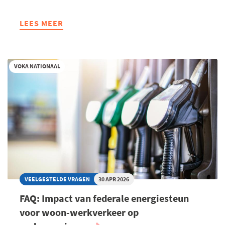
LEES MEER
ABOUT
NIEUWE
VOKA
PAPER:
VOKA NATIONAAL
3
VOORSTELLEN
OM
KAPITAAL
TE
ACTIVEREN
VOOR
DUURZAME
GROEI
IN
VEELGESTELDE VRAGEN
30 APR 2026
EIGEN
FAQ: Impact van federale energiesteun
LAND
voor woon-werkverkeer op