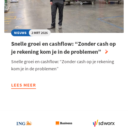
OP
ONDERNEMINGEN
NIEUWS
2 MRT 2026
Snelle groei en cashflow: “Zonder cash op
je rekening kom je in de problemen”
Snelle groei en cashflow: “Zonder cash op je rekening
kom je in de problemen”
LEES MEER
ABOUT
SNELLE
GROEI
EN
CASHFLOW:
“ZONDER
CASH