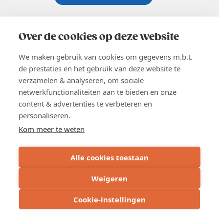
Koningsstraat 154-158, 1000 Brussel
02 229 81 11
Over de cookies op deze website
info@voka.be
We maken gebruik van cookies om gegevens m.b.t.
de prestaties en het gebruik van deze website te
verzamelen & analyseren, om sociale
netwerkfunctionaliteiten aan te bieden en onze
content & advertenties te verbeteren en
EN
personaliseren.
Pers
Nieuwsbrief
Kom meer te weten
Vacatures
Word lid
Alle cookies toestaan
Voka 2026
Algemene voorwaarden
Weigeren
Privacyverklaring
Cookie verklaring
Cookie-instellingen
Cookie instellingen
BE 0413.673.821 - RPR: Brussel