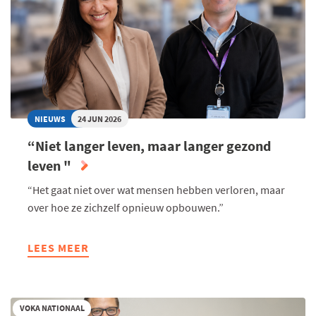
NIEUWS
24 JUN 2026
“Niet langer leven, maar langer gezond
leven "
“Het gaat niet over wat mensen hebben verloren, maar
over hoe ze zichzelf opnieuw opbouwen.”
LEES MEER
ABOUT
“NIET
LANGER
LEVEN,
VOKA NATIONAAL
MAAR