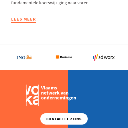
fundamentele koerswijziging naar voren.
LEES MEER
ABOUT
STOP
DE
HOCUS
POCUS
MET
WACHTLIJSTEN