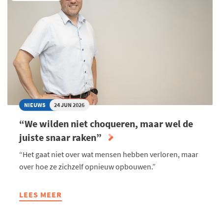
LANGER
GEZOND
LEVEN
"
NIEUWS
24 JUN 2026
“We wilden niet choqueren, maar wel de
juiste snaar raken”
“Het gaat niet over wat mensen hebben verloren, maar
over hoe ze zichzelf opnieuw opbouwen.”
LEES MEER
ABOUT
“WE
WILDEN