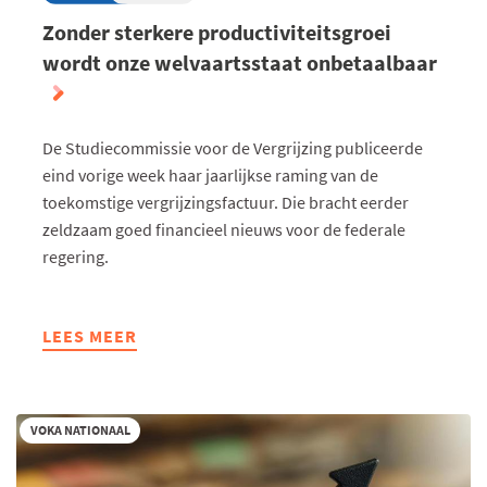
Zonder sterkere productiviteitsgroei
wordt onze welvaartsstaat onbetaalbaar
De Studiecommissie voor de Vergrijzing publiceerde
eind vorige week haar jaarlijkse raming van de
toekomstige vergrijzingsfactuur. Die bracht eerder
zeldzaam goed financieel nieuws voor de federale
regering.
LEES MEER
ABOUT
ZONDER
STERKERE
PRODUCTIVITEITSGROEI
VOKA NATIONAAL
WORDT
ONZE