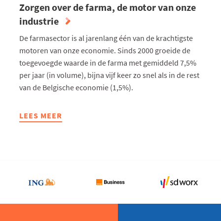
Zorgen over de farma, de motor van onze
industrie
De farmasector is al jarenlang één van de krachtigste
motoren van onze economie. Sinds 2000 groeide de
toegevoegde waarde in de farma met gemiddeld 7,5%
per jaar (in volume), bijna vijf keer zo snel als in de rest
van de Belgische economie (1,5%).
LEES MEER
ABOUT
ZORGEN
OVER
DE
FARMA,
DE
MOTOR
VAN
ONZE