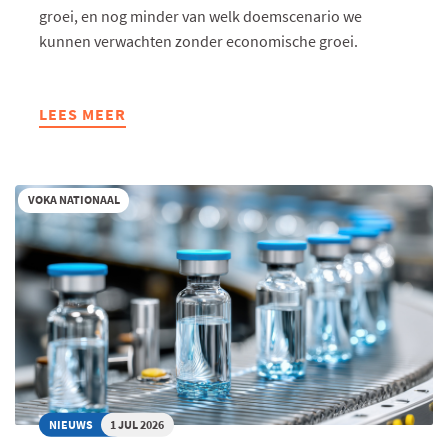
groei, en nog minder van welk doemscenario we
kunnen verwachten zonder economische groei.
LEES MEER
ABOUT
WAAROM
MOET
ONZE
VOKA NATIONAAL
ECONOMIE
EIGENLIJK
ALTIJD
GROEIEN?
NIEUWS
1 JUL 2026