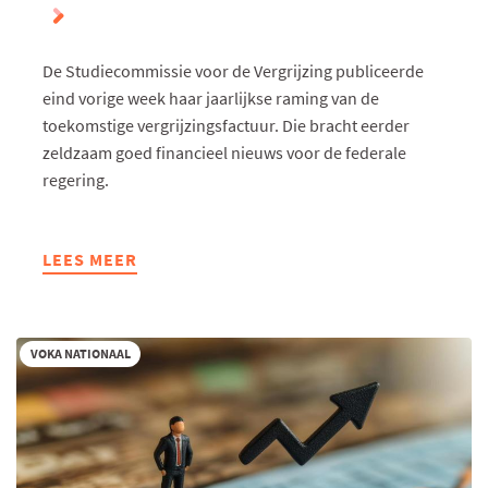
De Studiecommissie voor de Vergrijzing publiceerde
eind vorige week haar jaarlijkse raming van de
toekomstige vergrijzingsfactuur. Die bracht eerder
zeldzaam goed financieel nieuws voor de federale
regering.
LEES MEER
ABOUT
ZONDER
STERKERE
PRODUCTIVITEITSGROEI
VOKA NATIONAAL
WORDT
ONZE
WELVAARTSSTAAT
ONBETAALBAAR