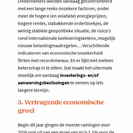
Ondernemers worden vandaag geconfronteerd
met een lange reeks onzekere factoren, onder
meer de hogere (en volatiele) energieprijzen,
hogere rentes, slabakkende orderboekjes, de
weinig stabiele geopolitieke situatie, de risico’s
rond internationale toeleveringsketens, mogelijk
nieuwe belastingmaatregelen… Verschillende
indicatoren van economische onzekerheid
flirten met recordniveaus. En er lijkt niet meteen
beterschap in te zitten. Dat maakt het uitermate
moeilijk om vandaag
investerings- en/of
aanwervingsbeslissingen
te nemen op iets
langere termijn.
3. Vertragende economische
groei
Begin dit jaar gingen de meeste ramingen voor
2026 nog uit van een groei van zo’n 1,1% voor de