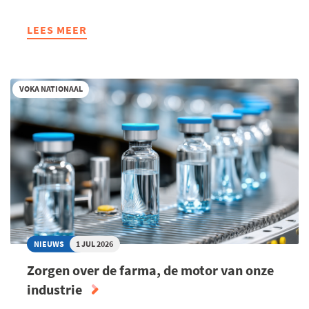
LEES MEER
ABOUT
WAAROM
MOET
ONZE
VOKA NATIONAAL
ECONOMIE
EIGENLIJK
ALTIJD
GROEIEN?
NIEUWS
1 JUL 2026
Zorgen over de farma, de motor van onze
industrie