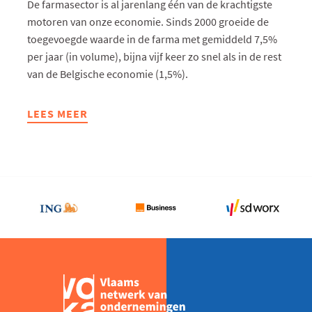
De farmasector is al jarenlang één van de krachtigste
motoren van onze economie. Sinds 2000 groeide de
toegevoegde waarde in de farma met gemiddeld 7,5%
per jaar (in volume), bijna vijf keer zo snel als in de rest
van de Belgische economie (1,5%).
LEES MEER
ABOUT
ZORGEN
OVER
DE
FARMA,
DE
MOTOR
VAN
ONZE
INDUSTRIE