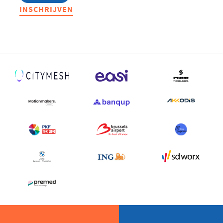
Afterwork
INSCHRIJVEN
@
Hotel
Van
der
Valk