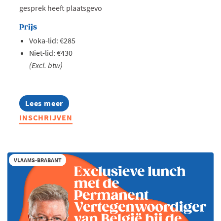
gesprek heeft plaatsgevo
Prijs
Voka-lid: €285
Niet-lid: €430
(Excl. btw)
Lees meer
about
Summer
INSCHRIJVEN
Masterclass:
Thought
leadership
op
LinkedIn
VLAAMS-BRABANT