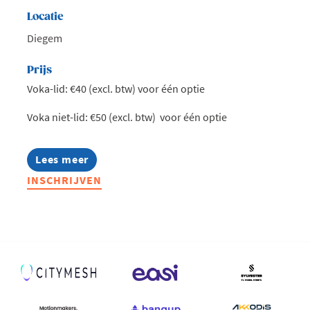
Locatie
Diegem
Prijs
Voka-lid: €40 (excl. btw) voor één optie
Voka niet-lid: €50 (excl. btw) voor één optie
Lees meer
about
Afterwork
INSCHRIJVEN
@
Hotel
Van
der
Valk