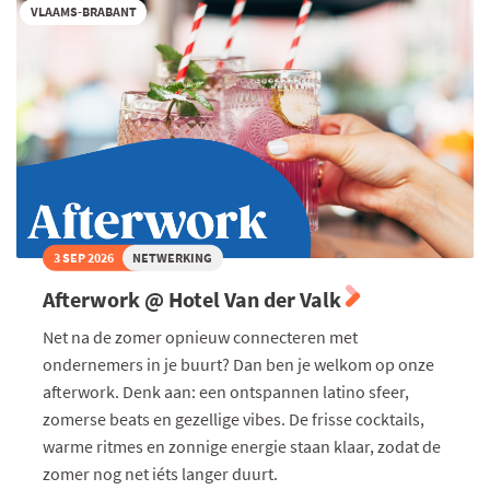
Moors,
VLAAMS-BRABANT
Permanent
Vertegenwoordiger
van
België
bij
de
Europese
Unie
3 SEP 2026
NETWERKING
Afterwork @ Hotel Van der Valk
Net na de zomer opnieuw connecteren met
ondernemers in je buurt? Dan ben je welkom op onze
afterwork. Denk aan: een ontspannen latino sfeer,
zomerse beats en gezellige vibes. De frisse cocktails,
warme ritmes en zonnige energie staan klaar, zodat de
zomer nog net iéts langer duurt.