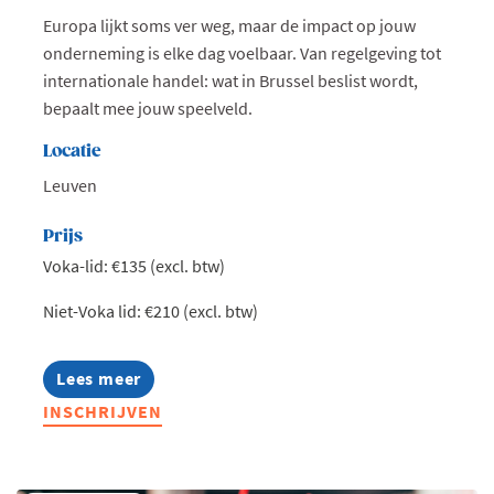
Europa lijkt soms ver weg, maar de impact op jouw
onderneming is elke dag voelbaar. Van regelgeving tot
internationale handel: wat in Brussel beslist wordt,
bepaalt mee jouw speelveld.
Locatie
Leuven
Prijs
Voka-lid: €135 (excl. btw)
Niet-Voka lid: €210 (excl. btw)
Lees meer
about
Exclusieve
INSCHRIJVEN
lunch
met
Ambassadeur
Peter