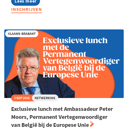
Lees meer
about
Summer
INSCHRIJVEN
Masterclass:
Thought
leadership
op
LinkedIn
VLAAMS-BRABANT
3 SEP 2026
NETWERKING
Exclusieve lunch met Ambassadeur Peter
Moors, Permanent Vertegenwoordiger
van België bij de Europese Unie