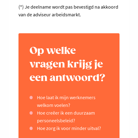
(*) Je deelname wordt pas bevestigd na akkoord
van de adviseur arbeidsmarkt.
Op welke
vragen krijg je
een antwoord?
Hoe laat ik mijn werknemers
welkom voelen?
Hoe creëer ik een duurzaam
personeelsbeleid?
Hoe zorg ik voor minder uitval?