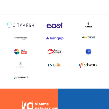
BESTE
ADVIES
OOIT
VAN
AURÉLIE
VAN
RAVESTYN