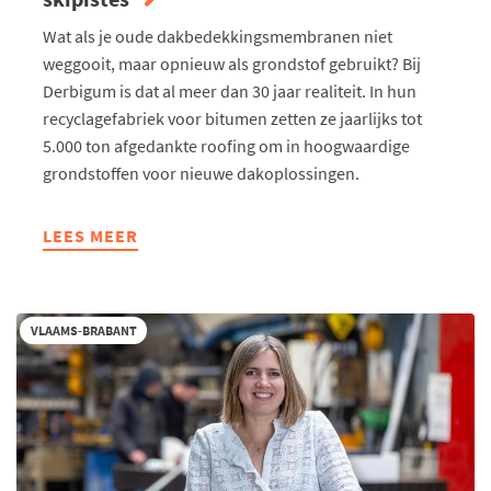
Wat als je oude dakbedekkingsmembranen niet
weggooit, maar opnieuw als grondstof gebruikt? Bij
Derbigum is dat al meer dan 30 jaar realiteit. In hun
recyclagefabriek voor bitumen zetten ze jaarlijks tot
5.000 ton afgedankte roofing om in hoogwaardige
grondstoffen voor nieuwe dakoplossingen.
LEES MEER
ABOUT
ALS
AFVAL
GRONDSTOF
VLAAMS-BRABANT
WORDT
EN
DAKEN
SKIPISTES