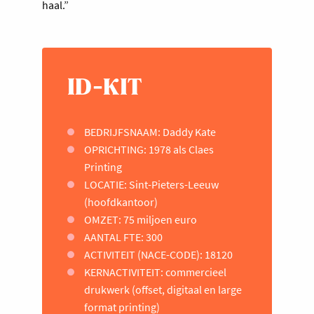
haal.”
ID-KIT
BEDRIJFSNAAM: Daddy Kate
OPRICHTING: 1978 als Claes
Printing
LOCATIE: Sint-Pieters-Leeuw
(hoofdkantoor)
OMZET: 75 miljoen euro
AANTAL FTE: 300
ACTIVITEIT (NACE-CODE): 18120
KERNACTIVITEIT: commercieel
drukwerk (offset, digitaal en large
format printing)