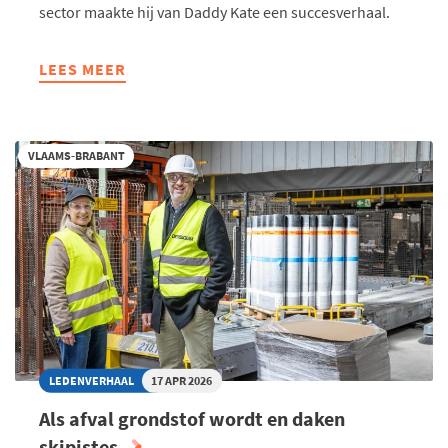
sector maakte hij van Daddy Kate een succesverhaal.
LEES MEER
ABOUT
STAGECO
IS
GANGMAKER
VLAAMS-BRABANT
2026
EN
ZORGT
DAT
DE
SHOW
ALTIJD
DOOR
KAN
GAAN
LEDENVERHAAL
17 APR 2026
Als afval grondstof wordt en daken
skipistes