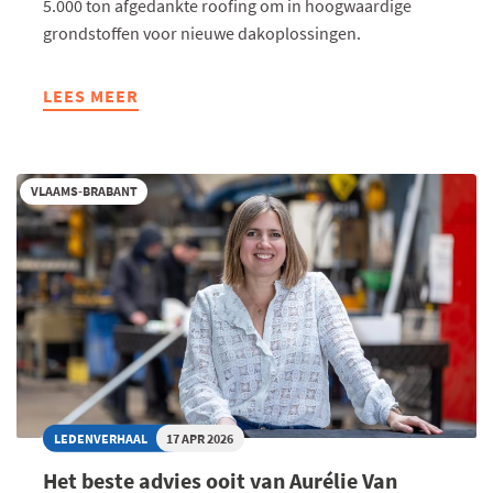
5.000 ton afgedankte roofing om in hoogwaardige
grondstoffen voor nieuwe dakoplossingen.
LEES MEER
ABOUT
ALS
AFVAL
GRONDSTOF
VLAAMS-BRABANT
WORDT
EN
DAKEN
SKIPISTES
LEDENVERHAAL
17 APR 2026
Het beste advies ooit van Aurélie Van