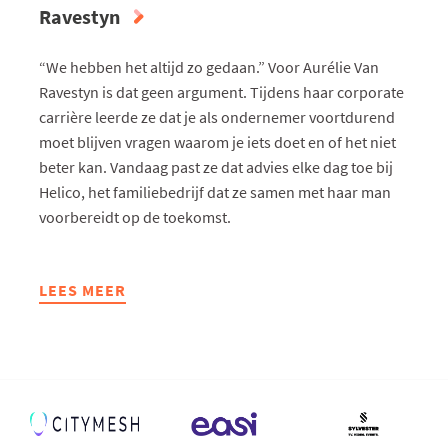
Ravestyn
“We hebben het altijd zo gedaan.” Voor Aurélie Van
Ravestyn is dat geen argument. Tijdens haar corporate
carrière leerde ze dat je als ondernemer voortdurend
moet blijven vragen waarom je iets doet en of het niet
beter kan. Vandaag past ze dat advies elke dag toe bij
Helico, het familiebedrijf dat ze samen met haar man
voorbereidt op de toekomst.
LEES MEER
ABOUT
HET
BESTE
ADVIES
OOIT
VAN
AURÉLIE