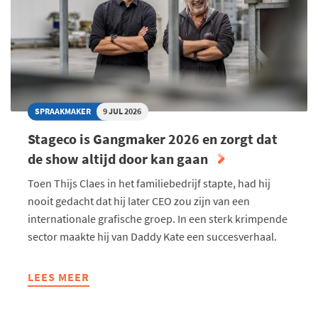
SPRAAKMAKER
9 JUL 2026
Stageco is Gangmaker 2026 en zorgt dat
de show altijd door kan gaan
Toen Thijs Claes in het familiebedrijf stapte, had hij
nooit gedacht dat hij later CEO zou zijn van een
internationale grafische groep. In een sterk krimpende
sector maakte hij van Daddy Kate een succesverhaal.
LEES MEER
ABOUT
STAGECO
IS