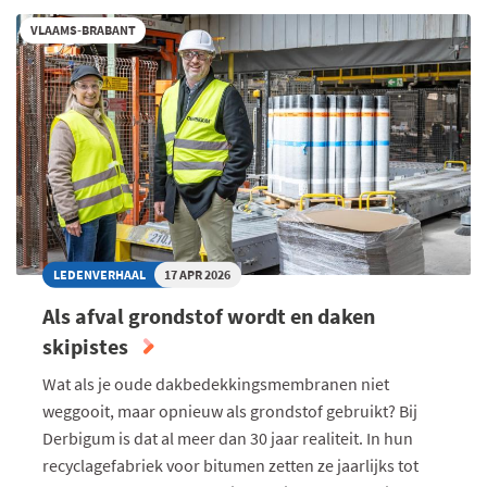
GANGMAKER
VLAAMS-BRABANT
2026
EN
ZORGT
DAT
DE
SHOW
ALTIJD
DOOR
KAN
GAAN
LEDENVERHAAL
17 APR 2026
Als afval grondstof wordt en daken
skipistes
Wat als je oude dakbedekkingsmembranen niet
weggooit, maar opnieuw als grondstof gebruikt? Bij
Derbigum is dat al meer dan 30 jaar realiteit. In hun
recyclagefabriek voor bitumen zetten ze jaarlijks tot