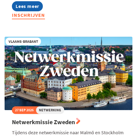
Lees meer
about
Overheidsopdrachten:
INSCHRIJVEN
Love
me
tender?
VLAAMS-BRABANT
27 SEP 2026
NETWERKING
Netwerkmissie Zweden
Tijdens deze netwerkmissie naar Malmö en Stockholm