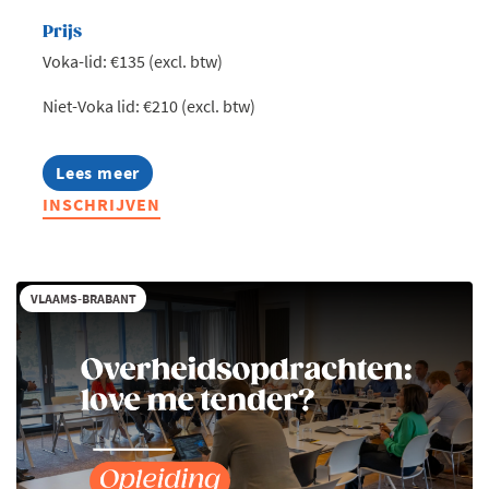
Prijs
Voka-lid: €135 (excl. btw)
Niet-Voka lid: €210 (excl. btw)
Lees meer
about
Exclusieve
INSCHRIJVEN
lunch
met
Ambassadeur
Peter
Moors,
VLAAMS-BRABANT
Permanent
Vertegenwoordiger
van
België
bij
de
Europese
Unie