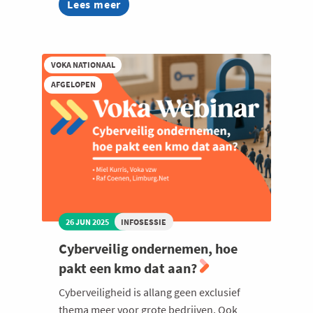
Lees meer
about
Waarom
alleen
phishingsimulaties
niet
VOKA NATIONAAL
volstaan
in
AFGELOPEN
jouw
onderneming
26 JUN 2025
INFOSESSIE
Cyberveilig ondernemen, hoe
pakt een kmo dat aan?
Cyberveiligheid is allang geen exclusief
thema meer voor grote bedrijven. Ook