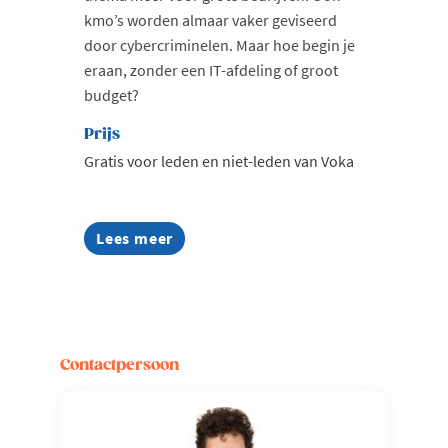
kmo’s worden almaar vaker geviseerd
door cybercriminelen. Maar hoe begin je
eraan, zonder een IT-afdeling of groot
budget?
Prijs
Gratis voor leden en niet-leden van Voka
Lees meer
about
Cyberveilig
ondernemen,
hoe
pakt
een
kmo
Contactpersoon
dat
aan?