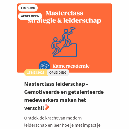
De
LIMBURG
kracht
en
AFGELOPEN
meerwaarde
van
een
kleurrijk
team
15 MEI 2025
OPLEIDING
Masterclass leiderschap -
Gemotiveerde en getalenteerde
medewerkers maken het
verschil
Ontdek de kracht van modern
leiderschap en leer hoe je met impact je