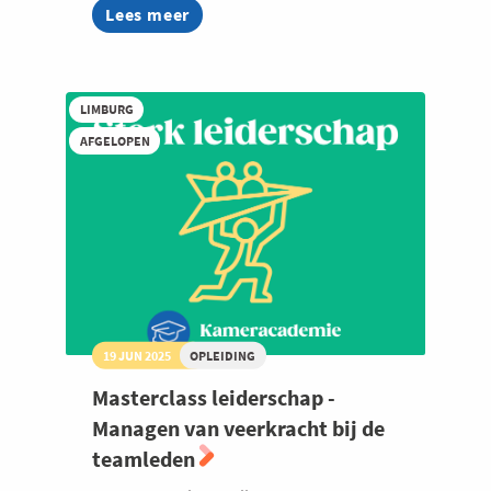
Lees meer
about
Masterclass
leiderschap
-
Actief
LIMBURG
luisteren
als
AFGELOPEN
motor
in
ontwikkeling
19 JUN 2025
OPLEIDING
Masterclass leiderschap -
Managen van veerkracht bij de
teamleden