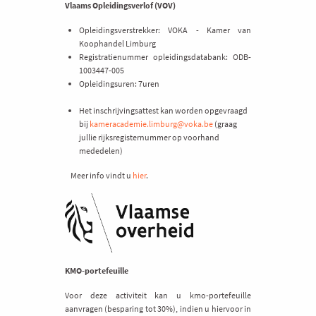
Vlaams Opleidingsverlof (VOV)
Opleidingsverstrekker: VOKA - Kamer van
Koophandel Limburg
Registratienummer opleidingsdatabank: ODB-
1003447-005
Opleidingsuren: 7uren
Het inschrijvingsattest kan worden opgevraagd
bij
kameracademie.limburg@voka.be
(graag
jullie rijksregisternummer op voorhand
mededelen)
Meer info vindt u
hier
.
KMO-portefeuille
Voor deze activiteit kan u kmo-portefeuille
aanvragen (besparing tot 30%), indien u hiervoor in