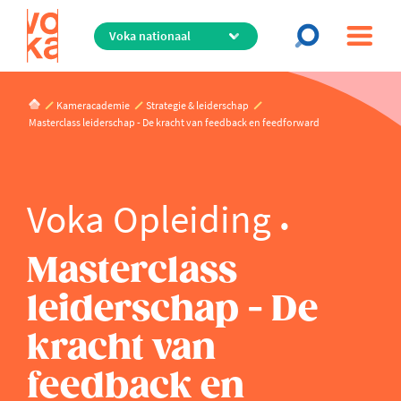
Overslaan
en
naar
de
inhoud
Kameracademie
Strategie & leiderschap
gaan
Masterclass leiderschap - De kracht van feedback en feedforward
Voka Opleiding
Masterclass
leiderschap - De
kracht van
feedback en