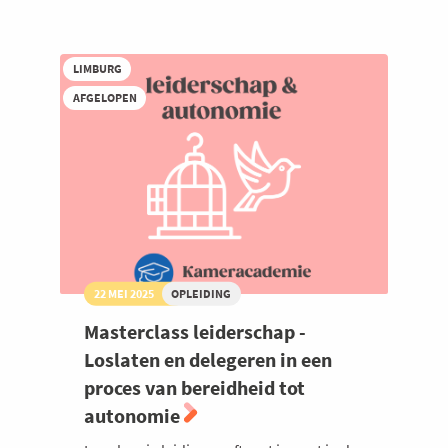
Masterclass
leiderschap
-
Gemotiveerde
LIMBURG
en
getalenteerde
AFGELOPEN
medewerkers
maken
het
verschil
22 MEI 2025
OPLEIDING
Masterclass leiderschap -
Loslaten en delegeren in een
proces van bereidheid tot
autonomie