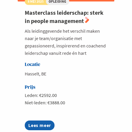
8 MEI 2025
OPLEIDING
Masterclass leiderschap: sterk
in people management
Als leidinggevende het verschil maken
naar je team/organisatie met
gepassioneerd, inspirerend en coachend
leiderschap vanuit rede én hart
Locatie
Hasselt, BE
Prijs
Leden: €2592.00
Niet-leden: €3888.00
Lees meer
about
Masterclass