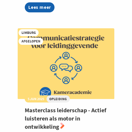
Lees meer
about
Masterclass
leiderschap
-
Loslaten
LIMBURG
en
delegeren
AFGELOPEN
in
een
proces
van
bereidheid
tot
autonomie
5 JUN 2025
OPLEIDING
Masterclass leiderschap - Actief
luisteren als motor in
ontwikkeling