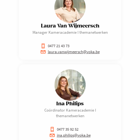
Laura Van Wijmeersch
Manager Kameracademie I themanetwerken
0477 21 43 73
laura.vanwijmeersch@voka.be
Ina Philips
Coördinator Kameracademie I
themanetwerken
0477 35 92 52
ina.philips@voka.be