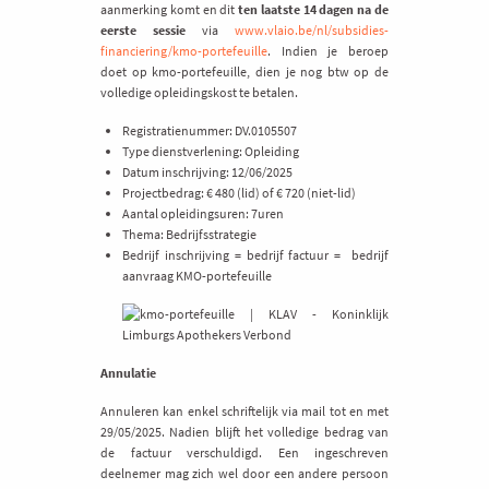
aanmerking komt en dit
ten laatste 14 dagen na de
eerste sessie
via
www.vlaio.be/nl/subsidies-
financiering/kmo-portefeuille
. Indien je beroep
doet op kmo-portefeuille, dien je nog btw op de
volledige opleidingskost te betalen.
Registratienummer: DV.0105507
Type dienstverlening: Opleiding
Datum inschrijving: 12/06/2025
Projectbedrag: € 480 (lid) of € 720 (niet-lid)
Aantal opleidingsuren: 7uren
Thema: Bedrijfsstrategie
Bedrijf inschrijving = bedrijf factuur = bedrijf
aanvraag KMO-portefeuille
Annulatie
Annuleren kan enkel schriftelijk via mail tot en met
29/05/2025. Nadien blijft het volledige bedrag van
de factuur verschuldigd. Een ingeschreven
deelnemer mag zich wel door een andere persoon