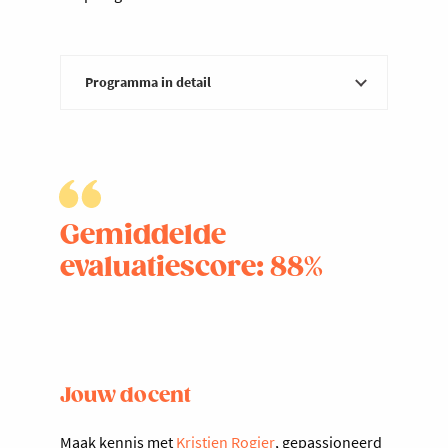
Programma in detail
Deel 1
Verbindend feedback geven met
impact.
Belang van feedback
Gemiddelde
Wat wel en wat niet?
Feedback model
evaluatiescore: 88%
Deel 2
Cases behandelen van de deelnemers
Jouw docent
Maak kennis met
Kristien Rogier
, gepassioneerd