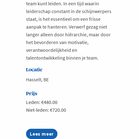
team kunt leiden. In een tijd waarin
leiderschap constant in de schijnwerpers
staat, is het essentieel om een frisse
aanpak te hanteren. Verwerf gezag niet
langer alleen door hiërarchie, maar door
het bevorderen van motivatie,
verantwoordelijkheid en
talentontwikkeling binnen je team.
Locatie
Hasselt, BE
Prijs
Leden: €480.00
Niet-leden: €720.00
Lees meer
about