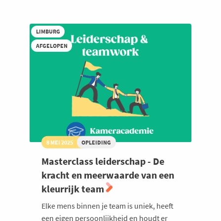
leiderschap:
sterk
in
LIMBURG
people
management
AFGELOPEN
8 MEI 2025
OPLEIDING
Masterclass leiderschap - De
kracht en meerwaarde van een
kleurrijk team
Elke mens binnen je team is uniek, heeft
een eigen persoonlijkheid en houdt er