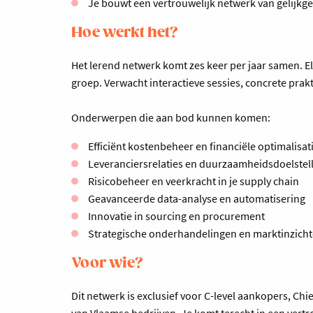
Je bouwt een vertrouwelijk netwerk van gelijkg
Hoe werkt het?
Het lerend netwerk komt zes keer per jaar samen. El
groep. Verwacht interactieve sessies, concrete pra
Onderwerpen die aan bod kunnen komen:
Efficiënt kostenbeheer en financiële optimalisat
Leveranciersrelaties en duurzaamheidsdoelstel
Risicobeheer en veerkracht in je supply chain
Geavanceerde data-analyse en automatisering
Innovatie in sourcing en procurement
Strategische onderhandelingen en marktinzich
Voor wie?
Dit netwerk is exclusief voor C-level aankopers, C
van Vlaamse bedrijven. Je komt terecht in een vertr