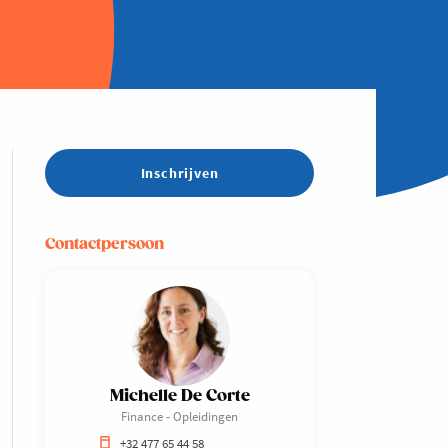
Inschrijven
Contactpersoon
Michelle De Corte
Finance - Opleidingen
+32 477 65 44 58