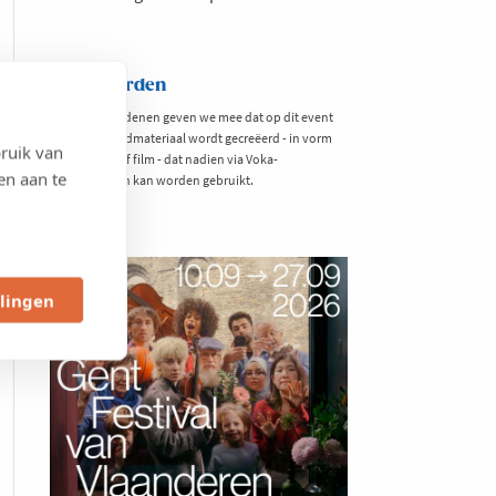
Voorwaarden
Om privacyredenen geven we mee dat op dit event
mogelijk beeldmateriaal wordt gecreëerd - in vorm
ruik van
van foto en/of film - dat nadien via Voka-
en aan te
mediakanalen kan worden gebruikt.
llingen