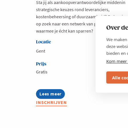
Sta jij als aankoopverantwoordelijke middenin
strategische keuzes rond leveranciers,
kostenbeheersing of duurzaamheid? En ben je
op zoek naar een netwerk van gelijkgestemden
Over de
waarmee je écht kan sparren?
We maken g
Locatie
deze websi
Gent
bieden en 
Kom meer 
Prijs
Gratis
Alle co
Lees meer
about
Inspiratielunch
INSCHRIJVEN
voor
aankopers