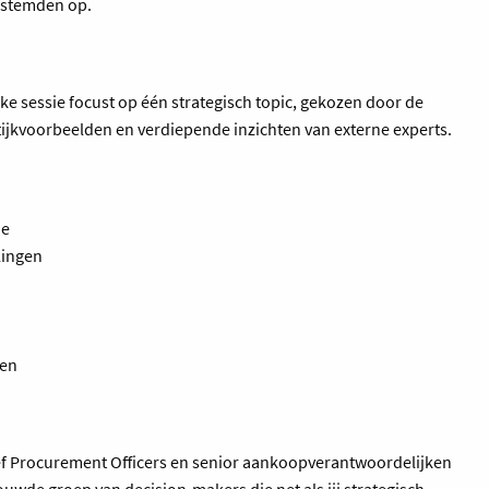
estemden op.
ke sessie focust op één strategisch topic, gekozen door de
ktijkvoorbeelden en verdiepende inzichten van externe experts.
ie
lingen
ten
hief Procurement Officers en senior aankoopverantwoordelijken
ouwde groep van decision-makers die net als jij strategisch