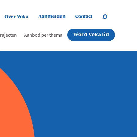
Aanmelden
Contact
Over Voka
rajecten
Aanbod per thema
Word Voka lid