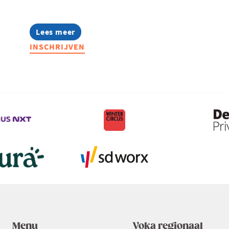
Lees meer
about
Inspiratielunch
INSCHRIJVEN
voor
aankopers
Menu
Voka regionaal